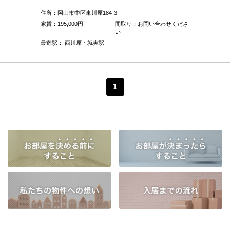
住所：岡山市中区東川原184-3
家賃：
195,000
円
間取り：お問い合わせくださ
い
最寄駅： 西川原・就実駅
1