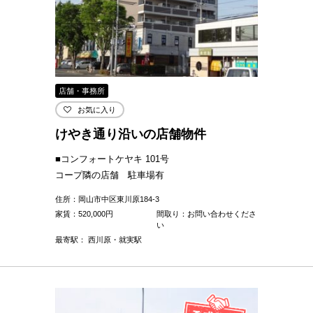
店舗・事務所
お気に入り
けやき通り沿いの店舗物件
■コンフォートケヤキ 101号
コープ隣の店舗 駐車場有
住所：岡山市中区東川原184-3
家賃：
520,000
円
間取り：お問い合わせくださ
い
最寄駅： 西川原・就実駅