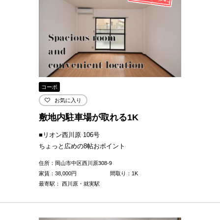
コーポ
お気に入り
敷地内駐車場が取れる1K
■リオン西川原 106号
ちょっと広めの8帖おポイント
住所：岡山市中区西川原308-9
家賃：
38,000
円
間取り：1K
最寄駅： 西川原・就実駅