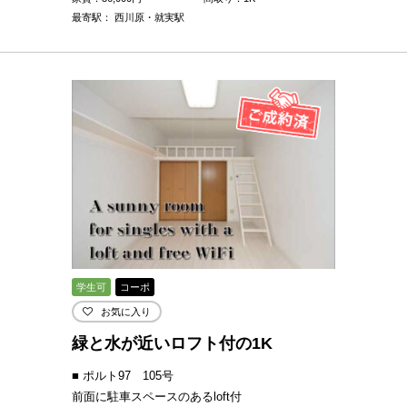
最寄駅： 西川原・就実駅
学生可
コーポ
お気に入り
緑と水が近いロフト付の1K
■ ポルト97 105号
前面に駐車スペースのあるloft付