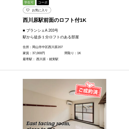
学生可
コーポ
お気に入り
西川原駅前面のロフト付1K
■ ブランシェA 203号
駅から徒歩１分ロフトのある部屋
住所：岡山市中区西川原207
家賃：
37,000
円
間取り：1K
最寄駅： 西川原・就実駅