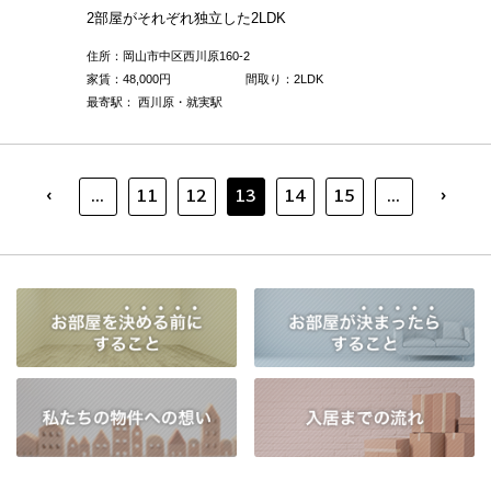
2部屋がそれぞれ独立した2LDK
住所：岡山市中区西川原160-2
家賃：
48,000
円
間取り：2LDK
最寄駅： 西川原・就実駅
‹
›
...
11
12
13
14
15
...