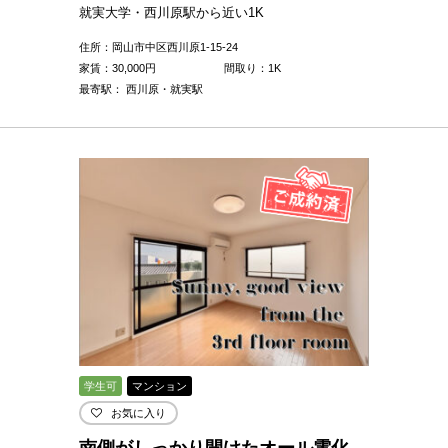
就実大学・西川原駅から近い1K
住所：岡山市中区西川原1-15-24
家賃：
30,000
円
間取り：1K
最寄駅： 西川原・就実駅
学生可
マンション
お気に入り