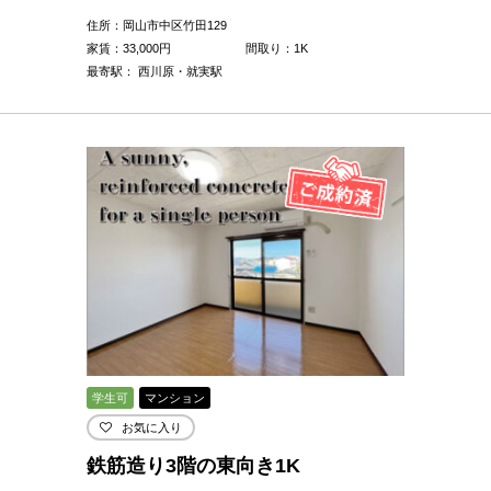
住所：岡山市中区竹田129
家賃：
33,000
円
間取り：1K
最寄駅： 西川原・就実駅
学生可
マンション
お気に入り
鉄筋造り3階の東向き1K