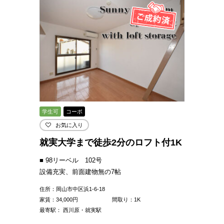
学生可
コーポ
お気に入り
就実大学まで徒歩2分のロフト付1K
■ 98リーベル 102号
設備充実、前面建物無の7帖
住所：岡山市中区浜1-6-18
家賃：
34,000
円
間取り：1K
最寄駅： 西川原・就実駅