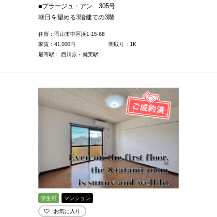
■プラージュ・アン 305号
朝日を望める3階建ての3階
住所：岡山市中区浜1-15-68
家賃：
41,000
円
間取り：1K
最寄駅： 西川原・就実駅
学生可
マンション
お気に入り