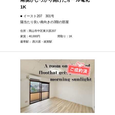
南側がしっかり開けたオール電化
1K
■ イースト207 301号
陽当たり良い南向きの3階の部屋
住所：岡山市中区東川原207
家賃：
40,000
円
間取り：1K
最寄駅： 西川原・就実駅