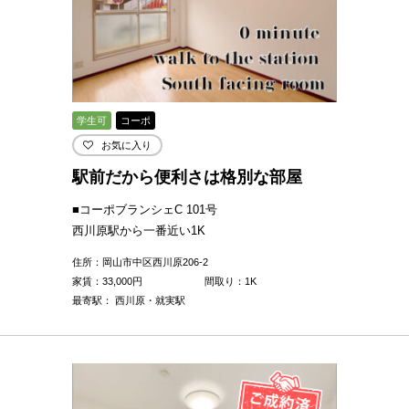
学生可
コーポ
お気に入り
駅前だから便利さは格別な部屋
■コーポブランシェC 101号
西川原駅から一番近い1K
住所：岡山市中区西川原206-2
家賃：
33,000
円
間取り：1K
最寄駅： 西川原・就実駅