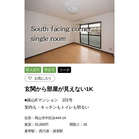
即入居可
学生可
コーポ
お気に入り
玄関から部屋が見えない1K
■操山Kマンション 101号
室内も・キッチンもトイレも明るい
住所：岡山市中区浜444-14
家賃：
32,000
円
間取り：1K
最寄駅： 西川原・就実駅