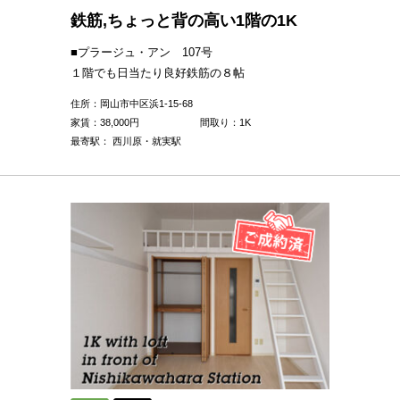
鉄筋,ちょっと背の高い1階の1K
■プラージュ・アン 107号
１階でも日当たり良好鉄筋の８帖
住所：岡山市中区浜1-15-68
家賃：
38,000
円
間取り：1K
最寄駅： 西川原・就実駅