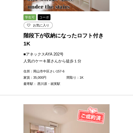
学生可
コーポ
お気に入り
階段下が収納になったロフト付き
1K
■アネックスAYA 202号
人気のケーキ屋さんから徒歩１分
住所：岡山市中区さい157-6
家賃：
35,000
円
間取り：1K
最寄駅： 西川原・就実駅