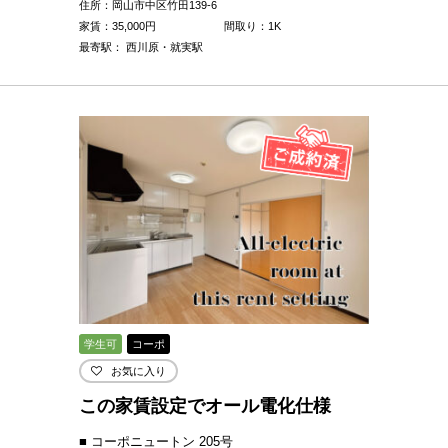
住所：岡山市中区竹田139-6
家賃：
35,000
円
間取り：1K
最寄駅： 西川原・就実駅
学生可
コーポ
お気に入り
この家賃設定でオール電化仕様
■ コーポニュートン 205号