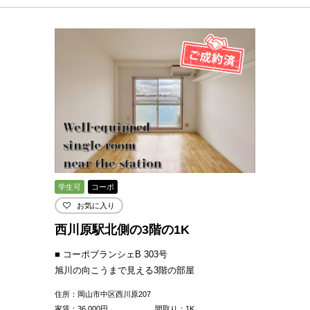
学生可
コーポ
お気に入り
西川原駅北側の3階の1K
■ コーポブランシェB 303号
旭川の向こうまで見える3階の部屋
住所：岡山市中区西川原207
家賃：
36,000
円
間取り：1K