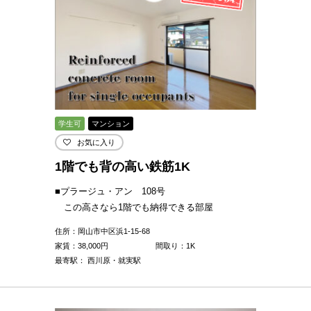
学生可
マンション
お気に入り
1階でも背の高い鉄筋1K
■プラージュ・アン 108号
この高さなら1階でも納得できる部屋
住所：岡山市中区浜1-15-68
家賃：
38,000
円
間取り：1K
最寄駅： 西川原・就実駅