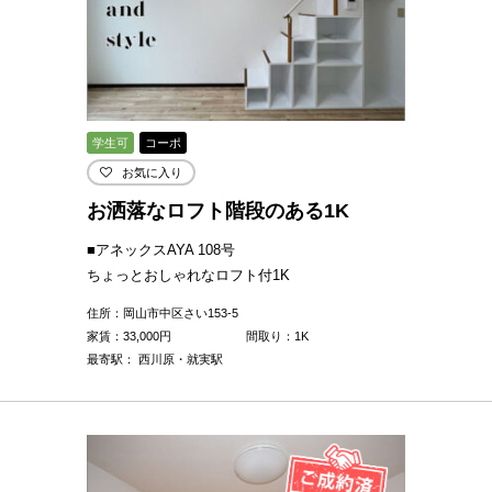
学生可
コーポ
お気に入り
お洒落なロフト階段のある1K
■アネックスAYA 108号
ちょっとおしゃれなロフト付1K
住所：岡山市中区さい153-5
家賃：
33,000
円
間取り：1K
最寄駅： 西川原・就実駅