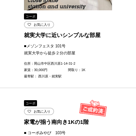
コーポ
お気に入り
就実大学に近いシンプルな部屋
■メゾンフェスタ 101号
就実大学から徒歩２分の部屋
住所：岡山市中区西川原1-14-31-2
家賃：
30,000
円
間取り：1K
最寄駅： 西川原・就実駅
コーポ
お気に入り
家電が揃う南向き1Kの1階
■ コーポみやび 103号