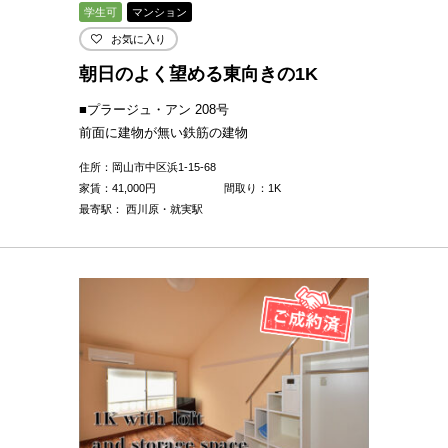
学生可
マンション
お気に入り
朝日のよく望める東向きの1K
■プラージュ・アン 208号
前面に建物が無い鉄筋の建物
住所：岡山市中区浜1-15-68
家賃：
41,000
円
間取り：1K
最寄駅： 西川原・就実駅