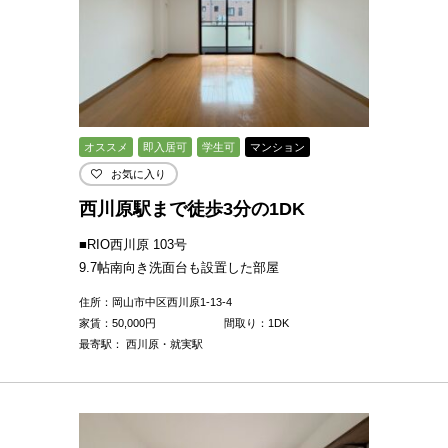
オススメ
即入居可
学生可
マンション
お気に入り
西川原駅まで徒歩3分の1DK
■RIO西川原 103号
9.7帖南向き洗面台も設置した部屋
住所：岡山市中区西川原1-13-4
家賃：
50,000
円
間取り：1DK
最寄駅： 西川原・就実駅