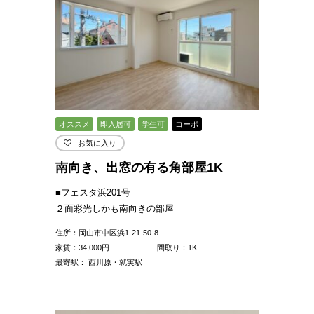
オススメ
即入居可
学生可
コーポ
お気に入り
南向き、出窓の有る角部屋1K
■フェスタ浜201号
２面彩光しかも南向きの部屋
住所：岡山市中区浜1-21-50-8
家賃：
34,000
円
間取り：1K
最寄駅： 西川原・就実駅