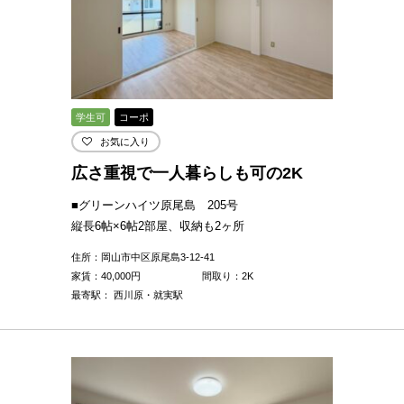
学生可
コーポ
お気に入り
広さ重視で一人暮らしも可の2K
■グリーンハイツ原尾島 205号
縦長6帖×6帖2部屋、収納も2ヶ所
住所：岡山市中区原尾島3-12-41
家賃：
40,000
円
間取り：2K
最寄駅： 西川原・就実駅