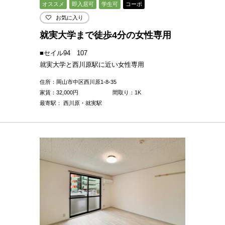
オススメ
即入居可
学生可
コーポ
お気に入り
就実大学まで徒歩4分の女性専用
■セイル94 107
就実大学と西川原駅に近い女性専用
住所：岡山市中区西川原1-8-35
家賃：
32,000
円
間取り：1K
最寄駅： 西川原・就実駅