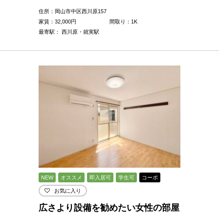
住所：岡山市中区西川原157
家賃：
32,000
円
間取り：1K
最寄駅： 西川原・就実駅
NEW
オススメ
即入居可
学生可
コーポ
お気に入り
広さより設備を勧めたい女性の部屋