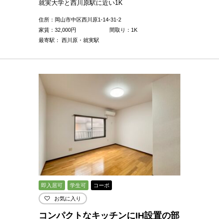
就実大学と西川原駅に近い1K
住所：岡山市中区西川原1-14-31-2
家賃：
32,000
円
間取り：1K
最寄駅： 西川原・就実駅
即入居可
学生可
コーポ
お気に入り
コンパクトなキッチンにIH設置の部