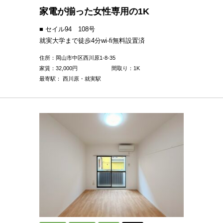
家電が揃った女性専用の1K
■ セイル94 108号
就実大学まで徒歩4分wi-fi無料設置済
住所：岡山市中区西川原1-8-35
家賃：
32,000
円
間取り：1K
最寄駅： 西川原・就実駅