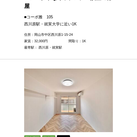
屋
■コーポ雅 105
西川原駅・就実大学に近い1K
住所：岡山市中区西川原1-15-24
家賃：
32,000
円
間取り：1K
最寄駅： 西川原・就実駅