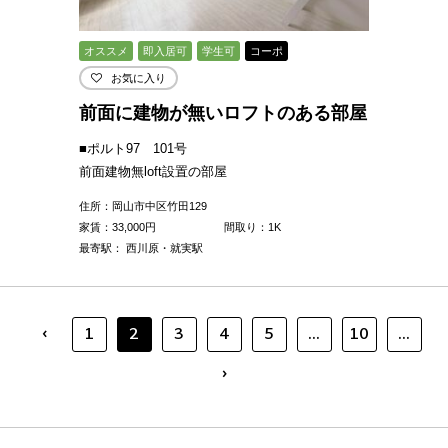
オススメ
即入居可
学生可
コーポ
お気に入り
前面に建物が無いロフトのある部屋
■ポルト97 101号
前面建物無loft設置の部屋
住所：岡山市中区竹田129
家賃：
33,000
円
間取り：1K
最寄駅： 西川原・就実駅
‹
1
2
3
4
5
...
10
...
›