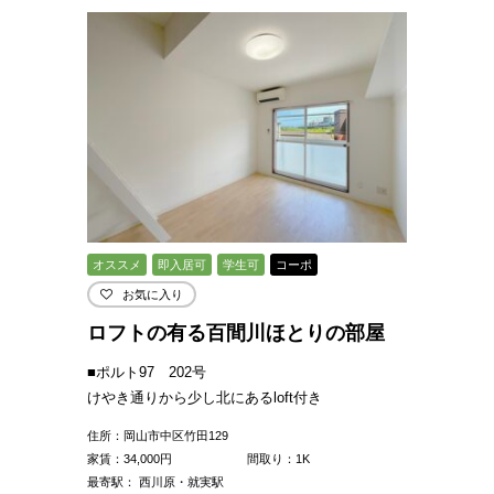
オススメ
即入居可
学生可
コーポ
お気に入り
ロフトの有る百間川ほとりの部屋
■ポルト97 202号
けやき通りから少し北にあるloft付き
住所：岡山市中区竹田129
家賃：
34,000
円
間取り：1K
最寄駅： 西川原・就実駅