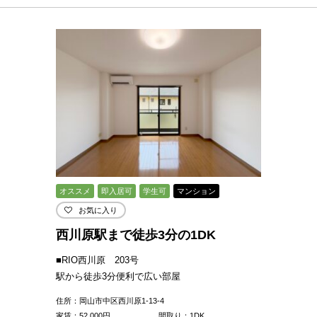
オススメ
即入居可
学生可
マンション
お気に入り
西川原駅まで徒歩3分の1DK
■RIO西川原 203号
駅から徒歩3分便利で広い部屋
住所：岡山市中区西川原1-13-4
家賃：
52,000
円
間取り：1DK