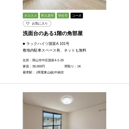
オススメ
即入居可
学生可
コーポ
お気に入り
洗面台のある1階の角部屋
■ ラックハイツ国富A 101号
敷地内駐車スペース有、ネットも無料
住所：岡山市中区国富4-2-29
家賃：
38,000
円
間取り：1K
最寄駅： (岡電東山線)中納言