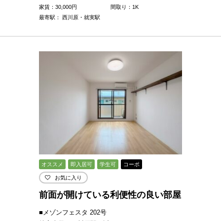
家賃：
30,000
円
間取り：1K
最寄駅： 西川原・就実駅
オススメ
即入居可
学生可
コーポ
お気に入り
前面が開けている利便性の良い部屋
■メゾンフェスタ 202号