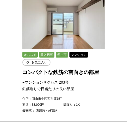
オススメ
即入居可
学生可
マンション
お気に入り
コンパクトな鉄筋の南向きの部屋
■マンションサクセス 203号
鉄筋造りで日当たりの良い部屋
住所：岡山市中区西川原157
家賃：
33,000
円
間取り：1K
最寄駅： 西川原・就実駅