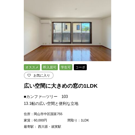
オススメ
即入居可
学生可
コーポ
お気に入り
広い空間に大きめの窓の1LDK
■カンファ―ツリー 103
13.1帖の広い空間と便利な立地
住所：岡山市中区国富755
家賃：
60,000
円
間取り：1LDK
最寄駅： 西川原・就実駅