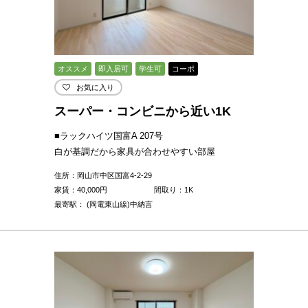
オススメ
即入居可
学生可
コーポ
お気に入り
スーパー・コンビニから近い1K
■ラックハイツ国富A 207号
白が基調だから家具が合わせやすい部屋
住所：岡山市中区国富4-2-29
家賃：
40,000
円
間取り：1K
最寄駅： (岡電東山線)中納言