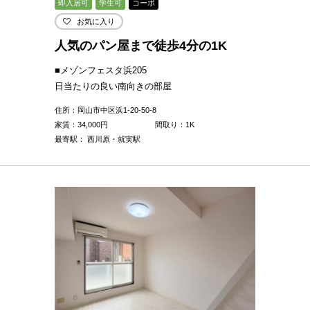
即入居可
学生可
コーポ
お気に入り
人気のパン屋まで徒歩4分の1K
■メゾンフェスタ浜205
日当たりの良い南向きの部屋
住所：岡山市中区浜1-20-50-8
家賃：
34,000
円
間取り：1K
最寄駅： 西川原・就実駅