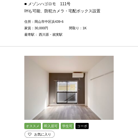
■ メゾンハゴロモ 111号
IHも可能、防犯カメラ・宅配ボックス設置
住所：岡山市中区浜439-6
家賃：
30,000
円
間取り：1K
最寄駅： 西川原・就実駅
オススメ
即入居可
学生可
コーポ
お気に入り