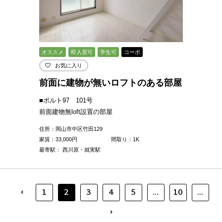
オススメ
即入居可
学生可
コーポ
お気に入り
前面に建物が無いロフトのある部屋
■ポルト97 101号
前面建物無loft設置の部屋
住所：岡山市中区竹田129
家賃：
33,000
円
間取り：1K
最寄駅： 西川原・就実駅
‹
1
2
3
4
5
...
10
...
›