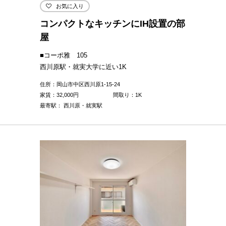
お気に入り
コンパクトなキッチンにIH設置の部
屋
■コーポ雅 105
西川原駅・就実大学に近い1K
住所：岡山市中区西川原1-15-24
家賃：
32,000
円
間取り：1K
最寄駅： 西川原・就実駅