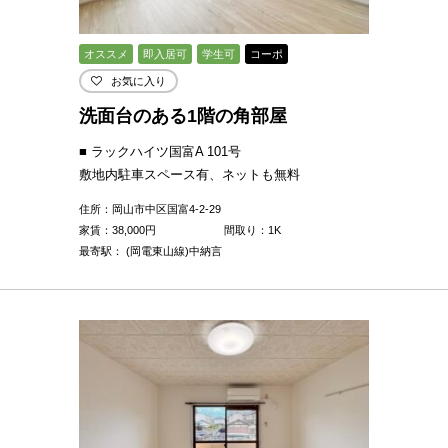
オススメ
即入居可
学生可
コーポ
お気に入り
洗面台のある1階の角部屋
■ ラックハイツ国富A 101号
敷地内駐車スペース有、ネットも無料
住所：岡山市中区国富4-2-29
家賃：
38,000
円
間取り：1K
最寄駅： (岡電東山線)中納言