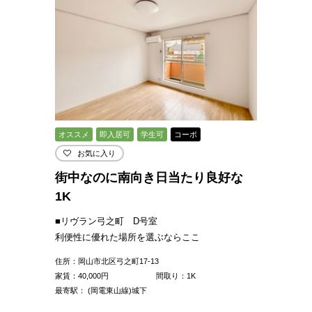
オススメ
即入居可
学生可
コーポ
お気に入り
街中なのに南向き日当たり良好な
1K
■リヴラン弓之町 D号室
利便性に優れた場所を選ぶならここ
住所：岡山市北区弓之町17-13
家賃：
40,000
円
間取り：1K
最寄駅： (岡電東山線)城下