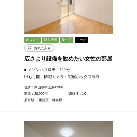
オススメ
即入居可
学生可
コーポ
お気に入り
広さより設備を勧めたい女性の部屋
■ メゾンハゴロモ 111号
IHも可能、防犯カメラ・宅配ボックス設置
住所：岡山市中区浜439-6
家賃：
30,000
円
間取り：1K
最寄駅： 西川原・就実駅