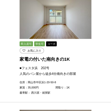
即入居可
学生可
コーポ
お気に入り
家電の付いた南向きの1K
■フェスタ浜 202号
人気のパン屋から徒歩4分南向きの部屋
住所：岡山市中区浜1-20-50-8
家賃：
35,000
円
間取り：1K
最寄駅： 西川原・就実駅