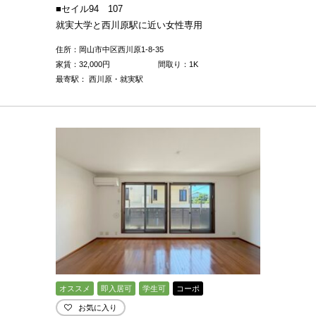
■セイル94 107
就実大学と西川原駅に近い女性専用
住所：岡山市中区西川原1-8-35
家賃：
32,000
円
間取り：1K
最寄駅： 西川原・就実駅
オススメ
即入居可
学生可
コーポ
お気に入り