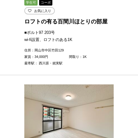
学生可
コーポ
お気に入り
ロフトの有る百間川ほとりの部屋
■ポルト97 203号
wi-fi設置、ロフトのある1K
住所：岡山市中区竹田129
家賃：
34,000
円
間取り：1K
最寄駅： 西川原・就実駅