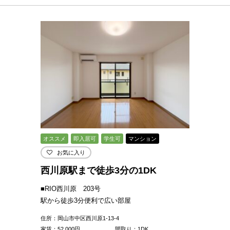
オススメ
即入居可
学生可
マンション
お気に入り
西川原駅まで徒歩3分の1DK
■RIO西川原 203号
駅から徒歩3分便利で広い部屋
住所：岡山市中区西川原1-13-4
家賃：
52,000
円
間取り：1DK