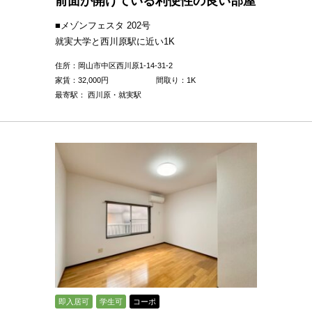
前面が開けている利便性の良い部屋
■メゾンフェスタ 202号
就実大学と西川原駅に近い1K
住所：岡山市中区西川原1-14-31-2
家賃：
32,000
円
間取り：1K
最寄駅： 西川原・就実駅
即入居可
学生可
コーポ