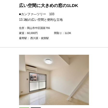
広い空間に大きめの窓の1LDK
■カンファ―ツリー 103
13.1帖の広い空間と便利な立地
住所：岡山市中区国富755
家賃：
60,000
円
間取り：1LDK
最寄駅： 西川原・就実駅