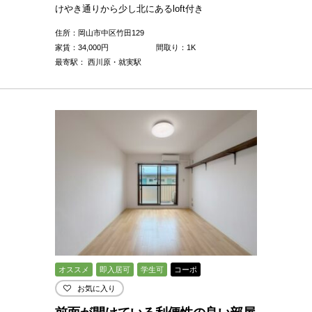
けやき通りから少し北にあるloft付き
住所：岡山市中区竹田129
家賃：
34,000
円
間取り：1K
最寄駅： 西川原・就実駅
オススメ
即入居可
学生可
コーポ
お気に入り