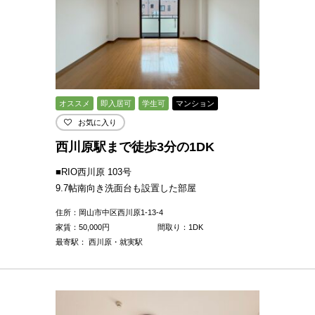
オススメ
即入居可
学生可
マンション
お気に入り
西川原駅まで徒歩3分の1DK
■RIO西川原 103号
9.7帖南向き洗面台も設置した部屋
住所：岡山市中区西川原1-13-4
家賃：
50,000
円
間取り：1DK
最寄駅： 西川原・就実駅