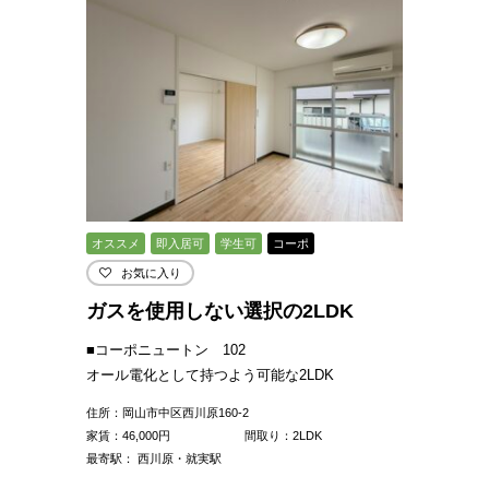
オススメ
即入居可
学生可
コーポ
お気に入り
ガスを使用しない選択の2LDK
■コーポニュートン 102
オール電化として持つよう可能な2LDK
住所：岡山市中区西川原160-2
家賃：
46,000
円
間取り：2LDK
最寄駅： 西川原・就実駅