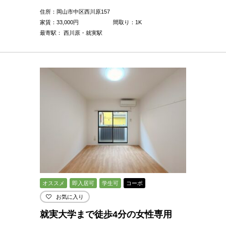
住所：岡山市中区西川原157
家賃：
33,000
円
間取り：1K
最寄駅： 西川原・就実駅
オススメ
即入居可
学生可
コーポ
お気に入り
就実大学まで徒歩4分の女性専用