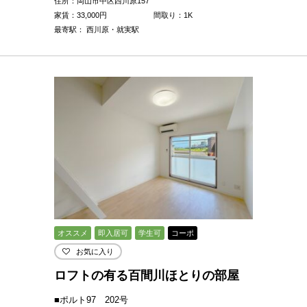
住所：岡山市中区西川原157
家賃：
33,000
円
間取り：1K
最寄駅： 西川原・就実駅
オススメ
即入居可
学生可
コーポ
お気に入り
ロフトの有る百間川ほとりの部屋
■ポルト97 202号