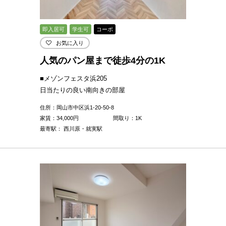
即入居可
学生可
コーポ
お気に入り
人気のパン屋まで徒歩4分の1K
■メゾンフェスタ浜205
日当たりの良い南向きの部屋
住所：岡山市中区浜1-20-50-8
家賃：
34,000
円
間取り：1K
最寄駅： 西川原・就実駅