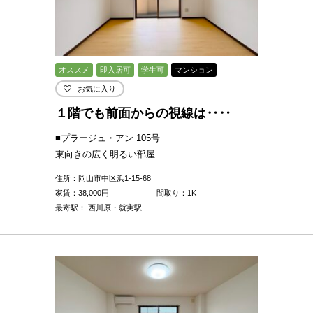
オススメ
即入居可
学生可
マンション
お気に入り
１階でも前面からの視線は‥‥
■プラージュ・アン 105号
東向きの広く明るい部屋
住所：岡山市中区浜1-15-68
家賃：
38,000
円
間取り：1K
最寄駅： 西川原・就実駅