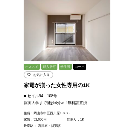
オススメ
即入居可
学生可
コーポ
お気に入り
家電が揃った女性専用の1K
■ セイル94 108号
就実大学まで徒歩4分wi-fi無料設置済
住所：岡山市中区西川原1-8-35
家賃：
32,000
円
間取り：1K
最寄駅： 西川原・就実駅