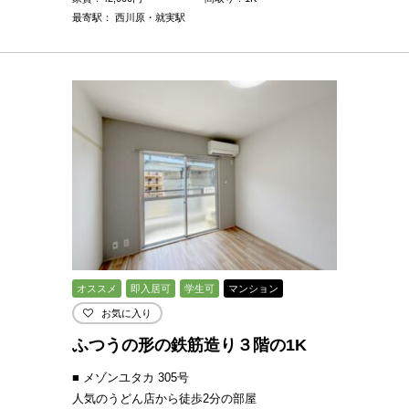
最寄駅： 西川原・就実駅
オススメ
即入居可
学生可
マンション
お気に入り
ふつうの形の鉄筋造り３階の1K
■ メゾンユタカ 305号
人気のうどん店から徒歩2分の部屋