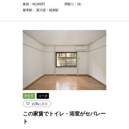
家賃：
40,000
円
間取り：1K
最寄駅： 西川原・就実駅
学生可
コーポ
お気に入り
この家賃でトイレ・浴室がセパレー
ト