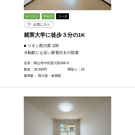
オススメ
学生可
コーポ
お気に入り
就実大学に徒歩３分の1K
■ リオン西川原 108
８帖駅にも近い家電付きの部屋
住所：岡山市中区西川原308-9
家賃：
35,000
円
間取り：1K
最寄駅： 西川原・就実駅