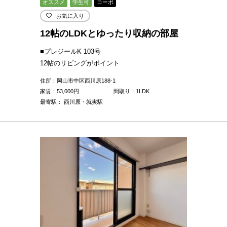
オススメ
学生可
コーポ
お気に入り
12帖のLDKとゆったり収納の部屋
■プレジールK 103号
12帖のリビングがポイント
住所：岡山市中区西川原188-1
家賃：
53,000
円
間取り：1LDK
最寄駅： 西川原・就実駅