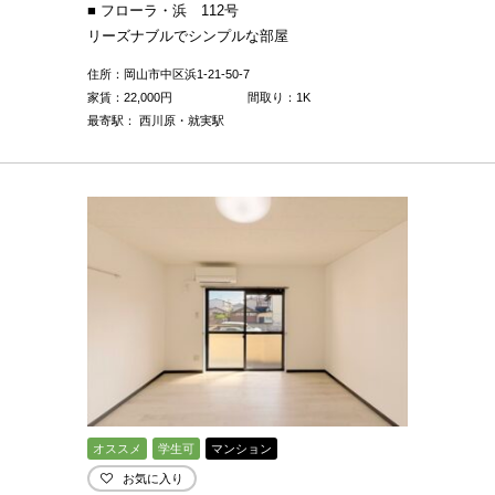
■ フローラ・浜 112号
リーズナブルでシンプルな部屋
住所：岡山市中区浜1-21-50-7
家賃：
22,000
円
間取り：1K
最寄駅： 西川原・就実駅
オススメ
学生可
マンション
お気に入り