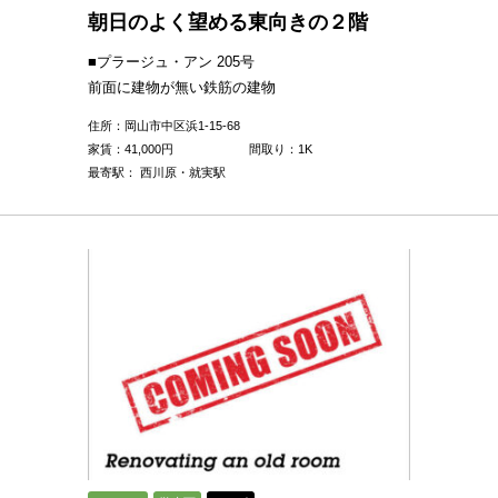
朝日のよく望める東向きの２階
■プラージュ・アン 205号
前面に建物が無い鉄筋の建物
住所：岡山市中区浜1-15-68
家賃：
41,000
円
間取り：1K
最寄駅： 西川原・就実駅