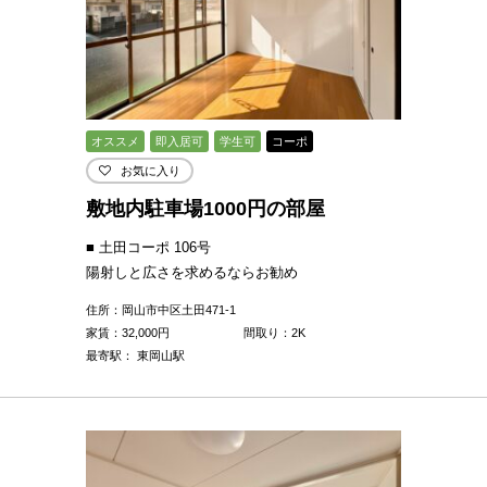
オススメ
即入居可
学生可
コーポ
お気に入り
敷地内駐車場1000円の部屋
■ 土田コーポ 106号
陽射しと広さを求めるならお勧め
住所：岡山市中区土田471-1
家賃：
32,000
円
間取り：2K
最寄駅： 東岡山駅