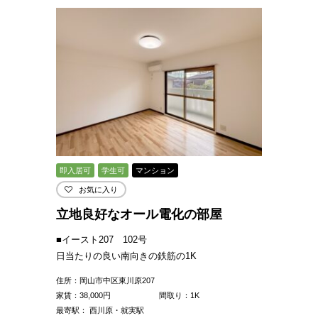
即入居可
学生可
マンション
お気に入り
立地良好なオール電化の部屋
■イースト207 102号
日当たりの良い南向きの鉄筋の1K
住所：岡山市中区東川原207
家賃：
38,000
円
間取り：1K
最寄駅： 西川原・就実駅