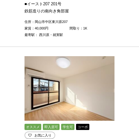
■イースト207 201号
鉄筋造りの南向き角部屋
住所：岡山市中区東川原207
家賃：
40,000
円
間取り：1K
最寄駅： 西川原・就実駅
オススメ
即入居可
学生可
コーポ
お気に入り