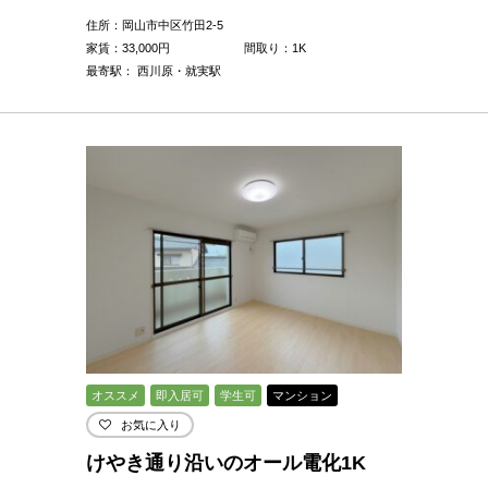
住所：岡山市中区竹田2-5
家賃：
33,000
円
間取り：1K
最寄駅： 西川原・就実駅
オススメ
即入居可
学生可
マンション
お気に入り
けやき通り沿いのオール電化1K