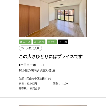
オススメ
即入居可
学生可
コーポ
お気に入り
この広さひとりにはプライスです
■土田コーポ 101
10.5帖の南向きの広い部屋
住所：岡山市中区土田471-1
家賃：
32,000
円
間取り：1DK
最寄駅： 東岡山駅