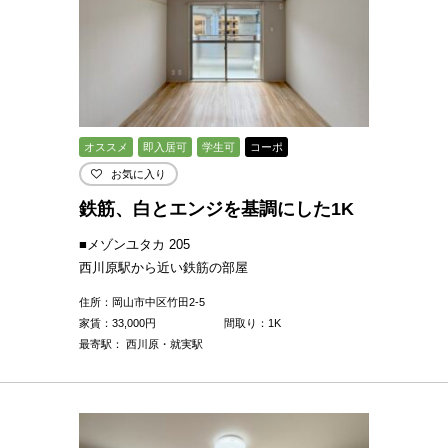
オススメ
即入居可
学生可
コーポ
お気に入り
鉄筋、白とエンジを基調にした1K
■メゾンユタカ 205
西川原駅から近い鉄筋の部屋
住所：岡山市中区竹田2-5
家賃：
33,000
円
間取り：1K
最寄駅： 西川原・就実駅