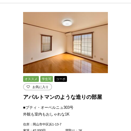
オススメ
学生可
コーポ
お気に入り
アパルトマンのような造りの部屋
■プティ・オーベルニュ303号
外観も室内もおしゃれな1K
住所：岡山市中区浜1-13-7
家賃：
42,000
円
間取り：1K