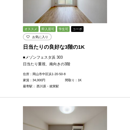
オススメ
即入居可
学生可
コーポ
お気に入り
日当たりの良好な3階の1K
■メゾンフェスタ浜 303
日当たり重視、南向きの3階
住所：岡山市中区浜1-20-50-8
家賃：
34,000
円
間取り：1K
最寄駅： 西川原・就実駅