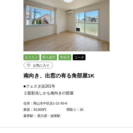
オススメ
即入居可
学生可
コーポ
お気に入り
南向き、出窓の有る角部屋1K
■フェスタ浜201号
２面彩光しかも南向きの部屋
住所：岡山市中区浜1-21-50-8
家賃：
34,000
円
間取り：1K
最寄駅： 西川原・就実駅