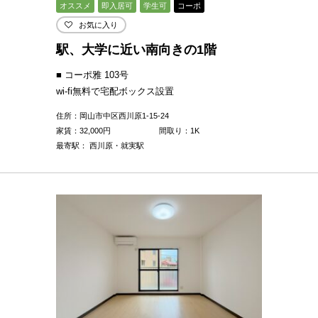
オススメ
即入居可
学生可
コーポ
お気に入り
駅、大学に近い南向きの1階
■ コーポ雅 103号
wi-fi無料で宅配ボックス設置
住所：岡山市中区西川原1-15-24
家賃：
32,000
円
間取り：1K
最寄駅： 西川原・就実駅