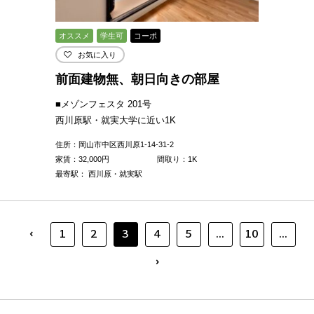
オススメ
学生可
コーポ
お気に入り
前面建物無、朝日向きの部屋
■メゾンフェスタ 201号
西川原駅・就実大学に近い1K
住所：岡山市中区西川原1-14-31-2
家賃：
32,000
円
間取り：1K
最寄駅： 西川原・就実駅
‹
1
2
3
4
5
...
10
...
›