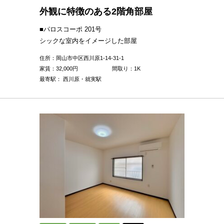
外観に特徴のある2階角部屋
■パロスコーポ 201号
シックな室内をイメージした部屋
住所：岡山市中区西川原1-14-31-1
家賃：
32,000
円
間取り：1K
最寄駅： 西川原・就実駅