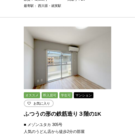
最寄駅： 西川原・就実駅
オススメ
即入居可
学生可
マンション
お気に入り
ふつうの形の鉄筋造り３階の1K
■ メゾンユタカ 305号
人気のうどん店から徒歩2分の部屋