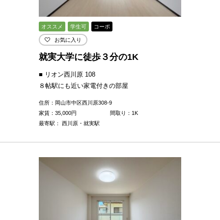
オススメ
学生可
コーポ
お気に入り
就実大学に徒歩３分の1K
■ リオン西川原 108
８帖駅にも近い家電付きの部屋
住所：岡山市中区西川原308-9
家賃：
35,000
円
間取り：1K
最寄駅： 西川原・就実駅