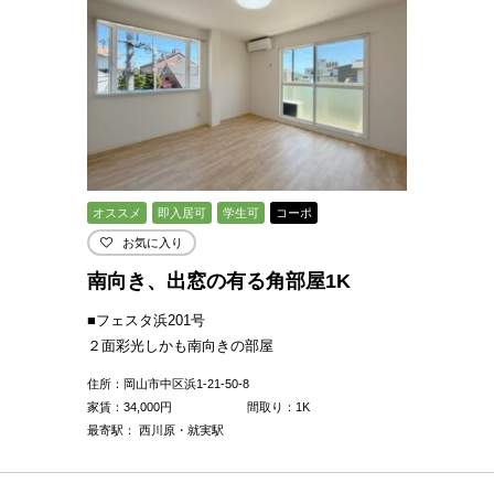
オススメ
即入居可
学生可
コーポ
お気に入り
南向き、出窓の有る角部屋1K
■フェスタ浜201号
２面彩光しかも南向きの部屋
住所：岡山市中区浜1-21-50-8
家賃：
34,000
円
間取り：1K
最寄駅： 西川原・就実駅