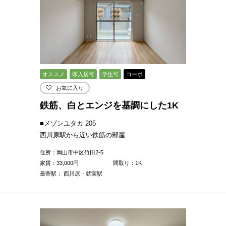
オススメ
即入居可
学生可
コーポ
お気に入り
鉄筋、白とエンジを基調にした1K
■メゾンユタカ 205
西川原駅から近い鉄筋の部屋
住所：岡山市中区竹田2-5
家賃：
33,000
円
間取り：1K
最寄駅： 西川原・就実駅