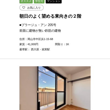
オススメ
学生可
マンション
お気に入り
朝日のよく望める東向きの２階
■プラージュ・アン 205号
前面に建物が無い鉄筋の建物
住所：岡山市中区浜1-15-68
家賃：
41,000
円
間取り：1K
最寄駅： 西川原・就実駅