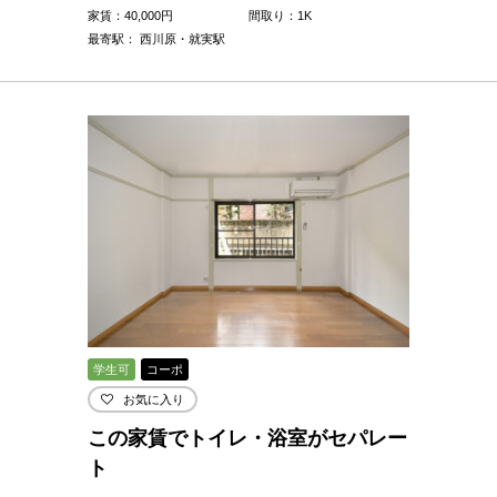
家賃：
40,000
円
間取り：1K
最寄駅： 西川原・就実駅
学生可
コーポ
お気に入り
この家賃でトイレ・浴室がセパレー
ト