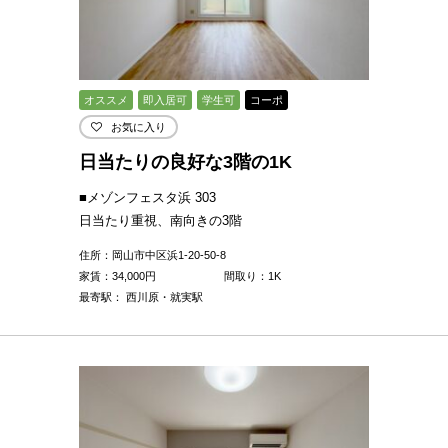
オススメ
即入居可
学生可
コーポ
お気に入り
日当たりの良好な3階の1K
■メゾンフェスタ浜 303
日当たり重視、南向きの3階
住所：岡山市中区浜1-20-50-8
家賃：
34,000
円
間取り：1K
最寄駅： 西川原・就実駅