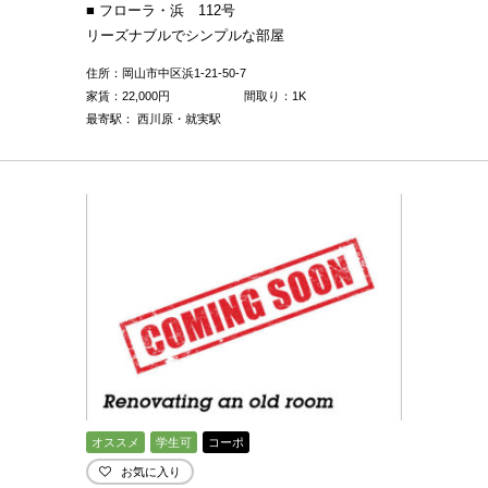
■ フローラ・浜 112号
リーズナブルでシンプルな部屋
住所：岡山市中区浜1-21-50-7
家賃：
22,000
円
間取り：1K
最寄駅： 西川原・就実駅
オススメ
学生可
コーポ
お気に入り