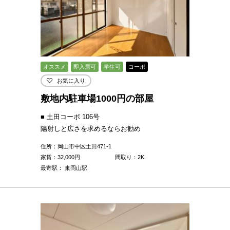
オススメ
即入居可
学生可
コーポ
お気に入り
敷地内駐車場1000円の部屋
■ 土田コーポ 106号
陽射しと広さを求めるならお勧め
住所：岡山市中区土田471-1
家賃：
32,000
円
間取り：2K
最寄駅： 東岡山駅