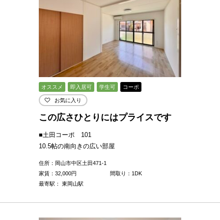
オススメ
即入居可
学生可
コーポ
お気に入り
この広さひとりにはプライスです
■土田コーポ 101
10.5帖の南向きの広い部屋
住所：岡山市中区土田471-1
家賃：
32,000
円
間取り：1DK
最寄駅： 東岡山駅