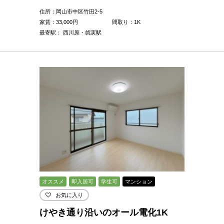
住所：岡山市中区竹田2-5
家賃：
33,000
円
間取り：1K
最寄駅： 西川原・就実駅
オススメ
即入居可
学生可
マンション
お気に入り
けやき通り沿いのオール電化1K