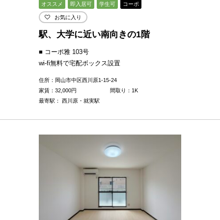
オススメ
即入居可
学生可
コーポ
お気に入り
駅、大学に近い南向きの1階
■ コーポ雅 103号
wi-fi無料で宅配ボックス設置
住所：岡山市中区西川原1-15-24
家賃：
32,000
円
間取り：1K
最寄駅： 西川原・就実駅