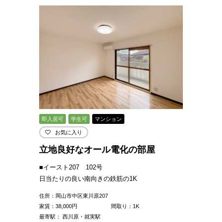
即入居可
学生可
マンション
お気に入り
立地良好なオール電化の部屋
■イースト207 102号
日当たりの良い南向きの鉄筋の1K
住所：岡山市中区東川原207
家賃：
38,000
円
間取り：1K
最寄駅： 西川原・就実駅