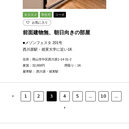
オススメ
学生可
コーポ
お気に入り
前面建物無、朝日向きの部屋
■メゾンフェスタ 201号
西川原駅・就実大学に近い1K
住所：岡山市中区西川原1-14-31-2
家賃：
32,000
円
間取り：1K
最寄駅： 西川原・就実駅
‹
1
2
3
4
5
...
10
...
›