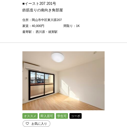
■イースト207 201号
鉄筋造りの南向き角部屋
住所：岡山市中区東川原207
家賃：
40,000
円
間取り：1K
最寄駅： 西川原・就実駅
オススメ
即入居可
学生可
コーポ
お気に入り