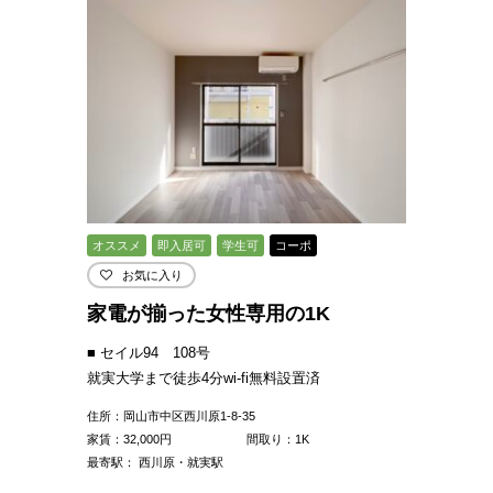
オススメ
即入居可
学生可
コーポ
お気に入り
家電が揃った女性専用の1K
■ セイル94 108号
就実大学まで徒歩4分wi-fi無料設置済
住所：岡山市中区西川原1-8-35
家賃：
32,000
円
間取り：1K
最寄駅： 西川原・就実駅