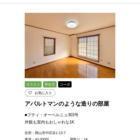
オススメ
学生可
コーポ
お気に入り
アパルトマンのような造りの部屋
■プティ・オーベルニュ303号
外観も室内もおしゃれな1K
住所：岡山市中区浜1-13-7
家賃：
42,000
円
間取り：1K