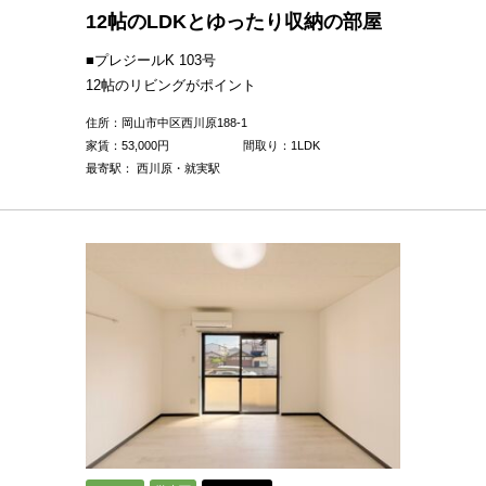
12帖のLDKとゆったり収納の部屋
■プレジールK 103号
12帖のリビングがポイント
住所：岡山市中区西川原188-1
家賃：
53,000
円
間取り：1LDK
最寄駅： 西川原・就実駅