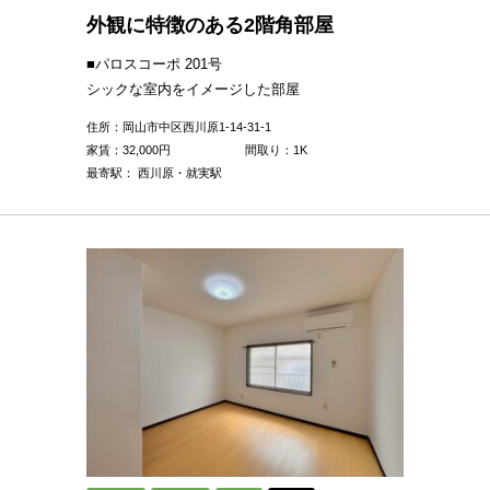
外観に特徴のある2階角部屋
■パロスコーポ 201号
シックな室内をイメージした部屋
住所：岡山市中区西川原1-14-31-1
家賃：
32,000
円
間取り：1K
最寄駅： 西川原・就実駅