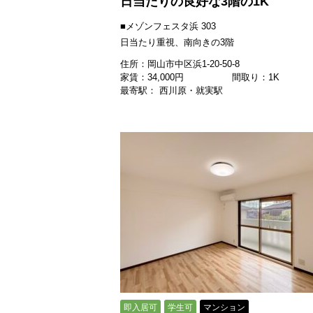
日当たりの良好な3階の1K
■メゾンフェスタ浜 303
日当たり重視、南向きの3階
住所：岡山市中区浜1-20-50-8
家賃：
34,000
円
間取り：1K
最寄駅： 西川原・就実駅
即入居可
学生可
マンション