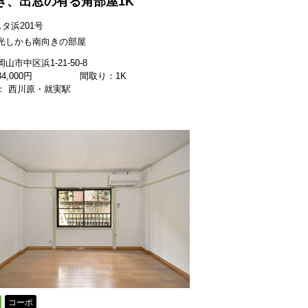
き、出窓の有る角部屋1K
タ浜201号
光しかも南向きの部屋
山市中区浜1-21-50-8
34,000
円
間取り：1K
： 西川原・就実駅
コーポ