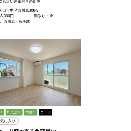
にも近い家電付きの部屋
山市中区西川原308-9
35,000
円
間取り：1K
： 西川原・就実駅
メ
即入居可
学生可
コーポ
お気に入り