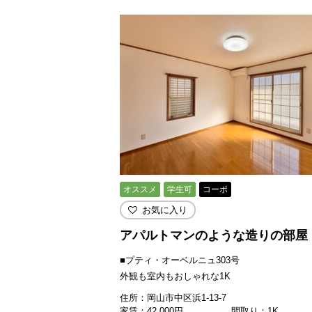
オススメ
学生可
コーポ
お気に入り
アパルトマンのような造りの部屋
■プティ・オーベルニュ303号
外観も室内もおしゃれな1K
住所：岡山市中区浜1-13-7
家賃：
42,000
円
間取り：1K