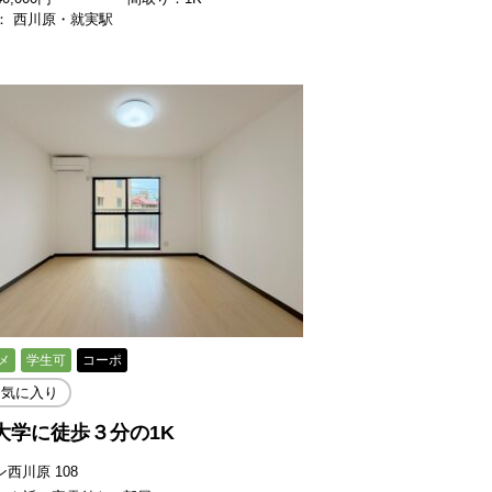
： 西川原・就実駅
メ
学生可
コーポ
お気に入り
大学に徒歩３分の1K
ン西川原 108