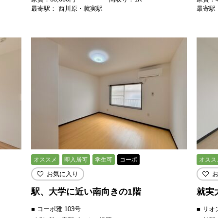
最寄駅： 西川原・就実駅
最寄駅
オススメ
即入居可
学生可
コーポ
オスス
お気に入り
駅、大学に近い南向きの1階
就実
■ コーポ雅 103号
■ リオ