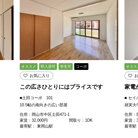
オススメ
即入居可
学生可
コーポ
オスス
お気に入り
この広さひとりにはプライスです
家電
■土田コーポ 101
■ セイ
10.5帖の南向きの広い部屋
就実大学
住所：岡山市中区土田471-1
住所：岡
家賃：
32,000
円
間取り：1DK
家賃：
最寄駅： 東岡山駅
最寄駅