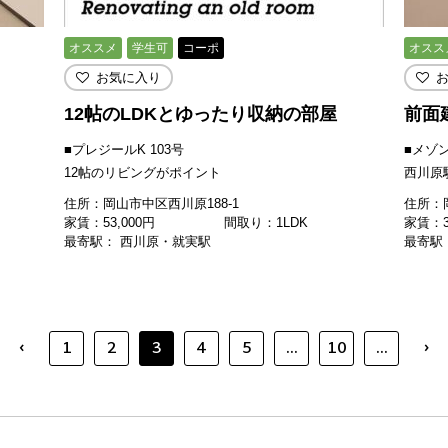
オススメ
学生可
コーポ
オスス
お気に入り
12帖のLDKとゆったり収納の部屋
前面
■プレジールK 103号
■メゾン
12帖のリビングがポイント
西川原
住所：岡山市中区西川原188-1
住所：岡
家賃：
53,000
円
間取り：1LDK
家賃：
最寄駅： 西川原・就実駅
最寄駅
‹
›
1
2
3
4
5
...
10
...