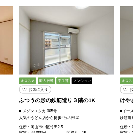
オススメ
即入居可
学生可
マンション
オスス
お気に入り
ふつうの形の鉄筋造り３階の1K
けや
■ メゾンユタカ 305号
■イース
人気のうどん店から徒歩2分の部屋
鉄筋造
住所：岡山市中区竹田2-5
住所：
家賃：
33,000
円
間取り：1K
家賃：