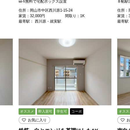
wi-fi無料で宅配ボックス設置
８帖駅
住所：岡山市中区西川原1-15-24
住所：岡
家賃：
32,000
円
間取り：1K
家賃：
最寄駅： 西川原・就実駅
最寄駅
オススメ
即入居可
学生可
コーポ
オスス
お気に入り