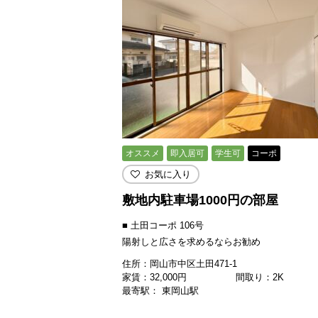
オススメ
即入居可
学生可
コーポ
お気に入り
敷地内駐車場1000円の部屋
■ 土田コーポ 106号
陽射しと広さを求めるならお勧め
住所：岡山市中区土田471-1
家賃：
32,000
円
間取り：2K
最寄駅： 東岡山駅