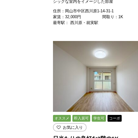
シックな室内をイメージした部屋
住所：岡山市中区西川原1-14-31-1
家賃：
32,000
円
間取り：1K
最寄駅： 西川原・就実駅
オススメ
即入居可
学生可
コーポ
お気に入り