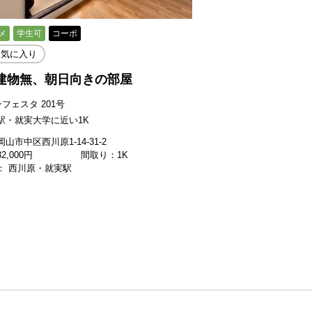
メ
学生可
コーポ
お気に入り
建物無、朝日向きの部屋
フェスタ 201号
駅・就実大学に近い1K
山市中区西川原1-14-31-2
32,000
円
間取り：1K
： 西川原・就実駅