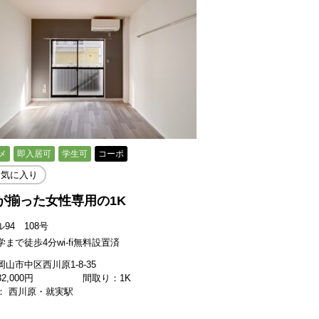
メ
即入居可
学生可
コーポ
お気に入り
が揃った女性専用の1K
ル94 108号
まで徒歩4分wi-fi無料設置済
山市中区西川原1-8-35
32,000
円
間取り：1K
： 西川原・就実駅