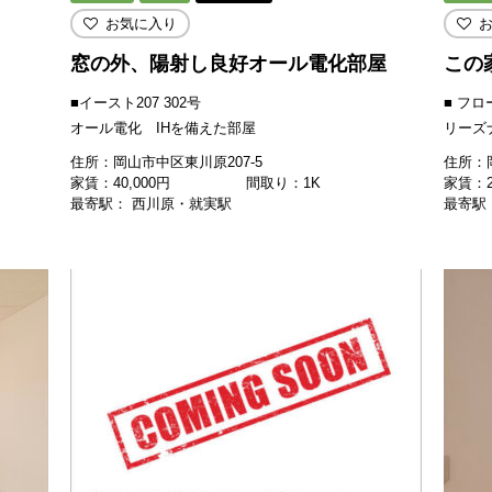
お気に入り
窓の外、陽射し良好オール電化部屋
この
■イースト207 302号
■ フロ
オール電化 IHを備えた部屋
リーズ
住所：岡山市中区東川原207-5
住所：岡
家賃：
40,000
円
間取り：1K
家賃：
最寄駅： 西川原・就実駅
最寄駅