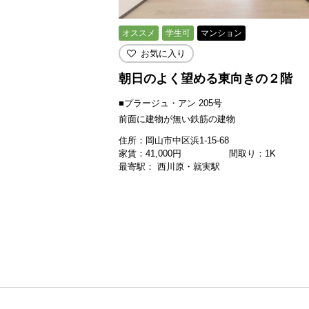
オススメ
学生可
マンション
お気に入り
朝日のよく望める東向きの２階
■プラージュ・アン 205号
前面に建物が無い鉄筋の建物
住所：岡山市中区浜1-15-68
家賃：
41,000
円
間取り：1K
最寄駅： 西川原・就実駅