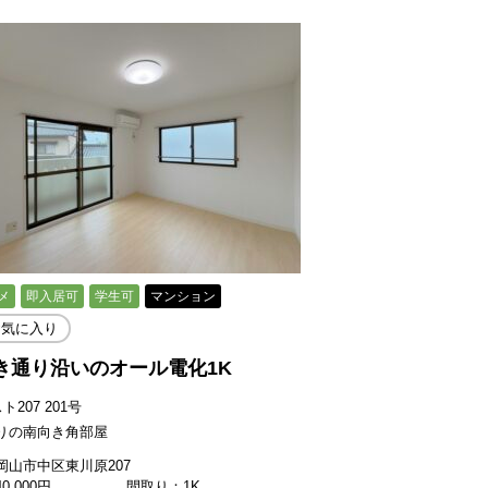
メ
即入居可
学生可
マンション
お気に入り
き通り沿いのオール電化1K
ト207 201号
りの南向き角部屋
岡山市中区東川原207
40,000
円
間取り：1K