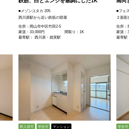
鉄筋、白とエンジを基調にした1K
南向
■メゾンユタカ 205
■フェス
西川原駅から近い鉄筋の部屋
２面彩
住所：岡山市中区竹田2-5
住所：岡
家賃：
33,000
円
間取り：1K
家賃：
最寄駅： 西川原・就実駅
最寄駅
即入居可
学生可
マンション
学生可