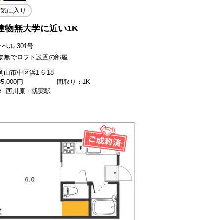
お気に入り
建物無大学に近い1K
ーベル 301号
物無でロフト設置の部屋
山市中区浜1-6-18
35,000
円
間取り：1K
： 西川原・就実駅