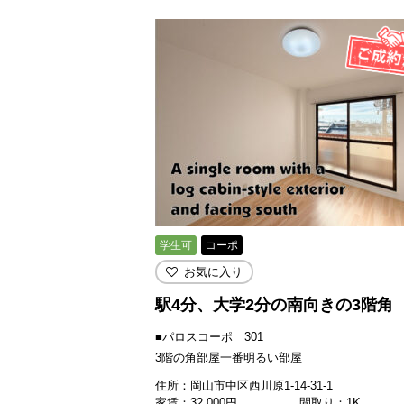
学生可
コーポ
お気に入り
駅4分、大学2分の南向きの3階角
■パロスコーポ 301
3階の角部屋一番明るい部屋
住所：岡山市中区西川原1-14-31-1
家賃：
32,000
円
間取り：1K