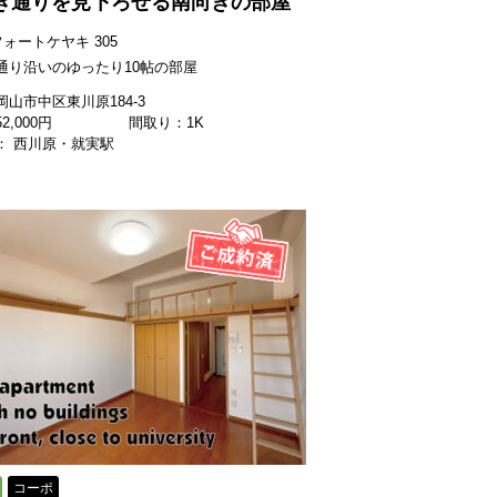
き通りを見下ろせる南向きの部屋
ォートケヤキ 305
通り沿いのゆったり10帖の部屋
山市中区東川原184-3
52,000
円
間取り：1K
： 西川原・就実駅
コーポ