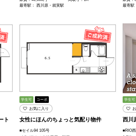
最寄駅： 西川原・就実駅
最寄駅
学生可
コーポ
学生可
お気に入り
ート
女性にほんのちょっと気配り物件
西川
■セイル94 105号
■RIO