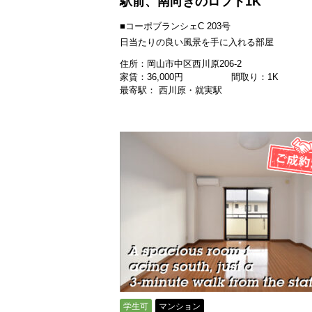
駅前、南向きのロフト1K
■コーポブランシェC 203号
日当たりの良い風景を手に入れる部屋
住所：岡山市中区西川原206-2
家賃：
36,000
円
間取り：1K
最寄駅： 西川原・就実駅
学生可
マンション