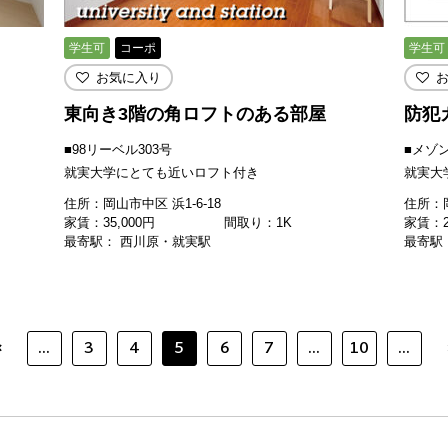
学生可
コーポ
学生可
お気に入り
東向き3階の角ロフトのある部屋
防犯
■98リーベル303号
■メゾン
就実大学にとても近いロフト付き
就実大
住所：岡山市中区 浜1-6-18
住所：岡
家賃：
35,000
円
間取り：1K
家賃：
最寄駅： 西川原・就実駅
最寄駅
‹
...
3
4
5
6
7
...
10
...