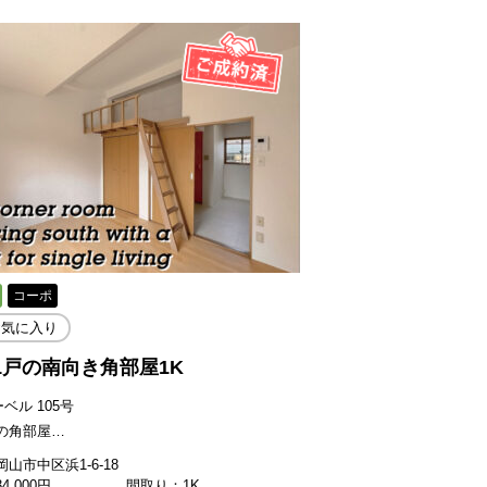
コーポ
お気に入り
1戸の南向き角部屋1K
ーベル 105号
の角部屋…
山市中区浜1-6-18
34,000
円
間取り：1K