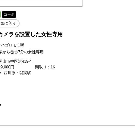
コーポ
お気に入り
カメラを設置した女性専用
ハゴロモ 108
学から徒歩7分の女性専用
山市中区浜439-4
29,000
円
間取り：1K
： 西川原・就実駅
›