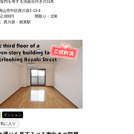
帖の室内を有する洗面台付きの1DK
山市中区西川原1-13-4
52,000
円
間取り：1DK
： 西川原・就実駅
マンション
お気に入り