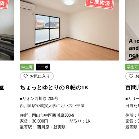
学生可
コーポ
学生可
お気に入り
屋
ちょっとゆとりの８帖の1K
百間
■リオン西川原 205号
■カリー
西川原駅や就実大学に近い広い部屋
日当た
住所：岡山市中区西川原308-9
住所：岡
家賃：
36,000
円
間取り：1K
家賃：
最寄駅： 西川原・就実駅
最寄駅