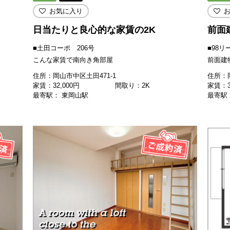
お気に入り
日当たりと良心的な家賃の2K
前面
■土田コーポ 206号
■98リ
こんな家賃で南向き角部屋
前面建
住所：岡山市中区土田471-1
住所：岡
家賃：
32,000
円
間取り：2K
家賃：
最寄駅： 東岡山駅
最寄駅