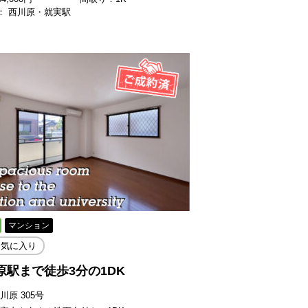
： 西川原・就実駅
マンション
お気に入り
原駅まで徒歩3分の1DK
西川原 305号