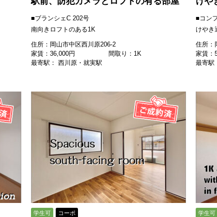
駅前、防犯カメラとロフトの有る部屋
けや
■ブランシェC 202号
■コンフ
南向きロフトのある1K
けやき
住所：岡山市中区西川原206-2
住所：岡
家賃：
36,000
円
間取り：1K
家賃：
最寄駅： 西川原・就実駅
最寄駅
学生可
コーポ
学生可