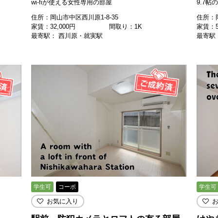
wi-fiが使える女性専用の部屋
9.7
住所：岡山市中区西川原1-8-35
住所：岡
家賃：
32,000
円
間取り：1K
家賃：
最寄駅： 西川原・就実駅
最寄駅
学生可
コーポ
学生可
お気に入り