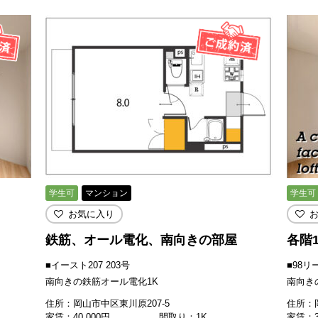
学生可
マンション
学生可
お気に入り
鉄筋、オール電化、南向きの部屋
各階
■イースト207 203号
■98リ
南向きの鉄筋オール電化1K
南向き
住所：岡山市中区東川原207-5
住所：岡
家賃：
40,000
円
間取り：1K
家賃：