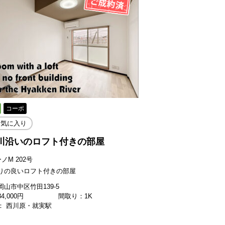
コーポ
お気に入り
川沿いのロフト付きの部屋
ノM 202号
りの良いロフト付きの部屋
山市中区竹田139-5
34,000
円
間取り：1K
： 西川原・就実駅