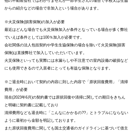
他の不動産会社ではわかりませんが一部学生さんの場合で学校又は生協
からの紹介などの場合で非加入という場合があります。
※火災保険(損害保険)の加入が必要
最近はどんな場合でも火災保険加入が条件となっている場合が多く弊社
でいえば条件としては100％加入が必要です。
会社関係の法人包括契約や学生生協保険の場合を除いて火災保険(損害
保険)は直接弊社で加入していただいています。
火災保険といっても実際には水漏らしや不注意での室内設備の破損など
にも使用できるので入居者にとっても有益な保険となります。
※ご退去時において契約の内容に則した内容で「原状回復費用」「清掃
費用」が必要
現在(2023年6月)の契約書では原状回復や清掃に関しての期日をきちん
と明確に契約書に記載しており
清掃費用なども退去時に「こんなにかかるの??」とトラブルにならない
ように最初から金額を明記しております。
また原状回復費用に関しても国土交通省のガイドラインに基づいて借主