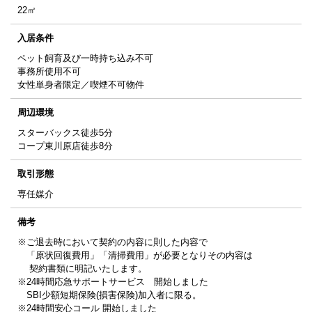
22㎡
入居条件
ペット飼育及び一時持ち込み不可
事務所使用不可
女性単身者限定／喫煙不可物件
周辺環境
スターバックス徒歩5分
コープ東川原店徒歩8分
取引形態
専任媒介
備考
※ご退去時において契約の内容に則した内容で
「原状回復費用」「清掃費用」が必要となりその内容は
契約書類に明記いたします。
※24時間応急サポートサービス 開始しました
SBI少額短期保険(損害保険)加入者に限る。
※24時間安心コール 開始しました