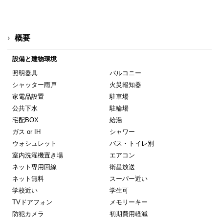
概要
設備と建物環境
照明器具
バルコニー
シャッター雨戸
火災報知器
家電品設置
駐車場
公共下水
駐輪場
宅配BOX
給湯
ガス or IH
シャワー
ウォシュレット
バス・トイレ別
室内洗濯機置き場
エアコン
ネット専用回線
衛星放送
ネット無料
スーパー近い
学校近い
学生可
TVドアフォン
メモリーキー
防犯カメラ
初期費用軽減