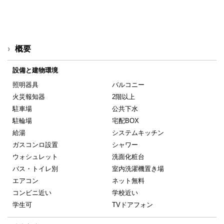
概要
設備と建物環境
照明器具
バルコニー
火災報知器
2階以上
駐車場
公共下水
駐輪場
宅配BOX
給湯
システムキッチン
ガスコンロ設置
シャワー
ウォシュレット
洗面化粧台
バス・トイレ別
室内洗濯機置き場
エアコン
ネット無料
コンビニ近い
学校近い
学生可
TVドアフォン