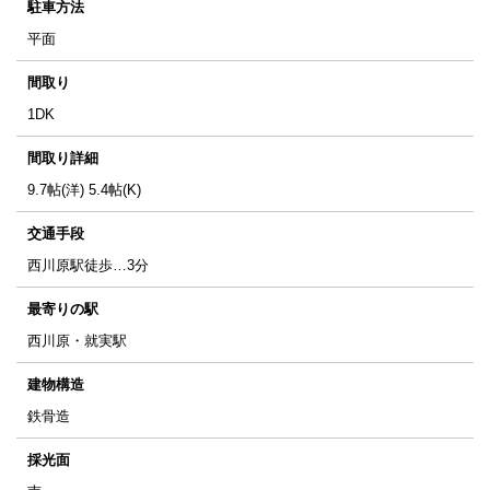
駐車方法
平面
間取り
1DK
間取り詳細
9.7帖(洋) 5.4帖(K)
交通手段
西川原駅徒歩…3分
最寄りの駅
西川原・就実駅
建物構造
鉄骨造
採光面