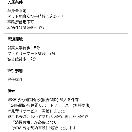
入居条件
単身者限定
ペット飼育及び一時持ち込み不可
事務所使用不可
本物件は禁煙物件です
周辺環境
就実大学徒歩…5分
ファミリーマート徒歩…7分
独歩館徒歩…2分
取引形態
専任媒介
備考
※SBI少額短期保険(損害保険) 加入条件有
24時間応急処置サポートサービス付(無料提供)
※見守りサービス 開始しました
※ご退去時において契約の内容に則した内容で
「清掃費用」が必要となり
その内容は契約書類に明記いたします。