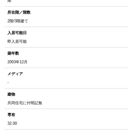
南
所在階／階数
2階/3階建て
入居可能日
即入居可能
築年数
2003年12月
メディア
-
建物
共同住宅に付明記無
専有
32.00