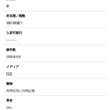
東
所在階／階数
3階/3階建て
入居可能日
-----------
築年数
1995年9月
メディア
PDF
建物
共同住宅に付明記無
専有
24㎡