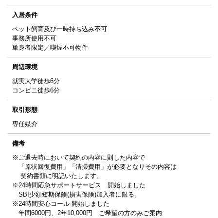
入居条件
ペット飼育及び一時持ち込み不可
事務所使用不可
単身者限定／喫煙不可物件
周辺環境
就実大学徒歩6分
コンビニ徒歩6分
取引形態
専任媒介
備考
※ご退去時において契約の内容に則した内容で
「原状回復費用」「清掃費用」が必要となりその内容は
契約書類に明記いたします。
※24時間応急サポートサービス 開始しました
SBI少額短期保険(損害保険)加入者に限る。
※24時間安心コール 開始しました
年間6000円、2年10,000円 ご希望の方のみご案内