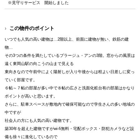
※見守りサービス 開始しました
この物件のポイント
いつでも人気の高い建物は…2階以上、前面に建物が無い、鉄筋の建
物…
その3つの条件を満たしているプラージュ・アンの3階。窓からの風景は
遠く東岡山駅の向こうの山まで見える
東向きなので午前中によく陽射しが入り午後からは程よい日差しに変っ
ていく部屋です。
６帖～７帖の部屋が多い中で８帖の広さと洗面化粧台有の部屋はかなり
ポイントが高いと思います。
さらに、駐車スペースが敷地内で確保可能なので学生さんの多い地域の
中ですが
社会人の方にも人気の高い建物です。
築30年を超えた建物ですがwi-fi無料・宅配ボックス・防犯カメラなど設
備も徐々に進化しているので