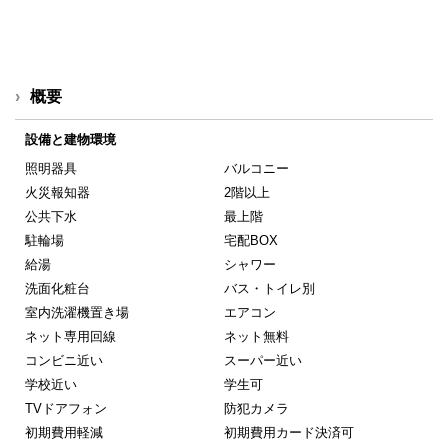
概要
設備と建物環境
照明器具
バルコニー
火災報知器
2階以上
公共下水
最上階
駐輪場
宅配BOX
給湯
シャワー
洗面化粧台
バス・トイレ別
室内洗濯機置き場
エアコン
ネット専用回線
ネット無料
コンビニ近い
スーパー近い
学校近い
学生可
TVドアフォン
防犯カメラ
初期費用軽減
初期費用カード決済可