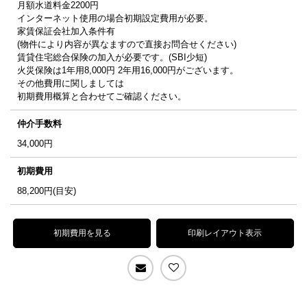
月額水道料金2200円
インターネット使用の場合初期設定費用が必要。
家賃保証会社加入条件有
(物件により内容が異なますので直接お問合せください)
賃貸住宅総合保険の加入が必要です。(SBI少短)
火災保険は1年用8,000円 2年用16,000円がございます。
その他費用に関しましては
初期費用概算と合わせてご確認ください。
仲介手数料
34,000
円
初期費用
88,200
円(目安)
初期費用を見る
印刷レイアウト表示