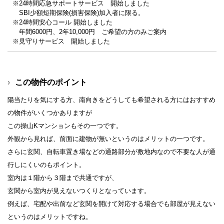
※24時間応急サポートサービス 開始しました
SBI少額短期保険(損害保険)加入者に限る。
※24時間安心コール 開始しました
年間6000円、2年10,000円 ご希望の方のみご案内
※見守りサービス 開始しました
この物件のポイント
陽当たりを気にする方、南向きをどうしても希望される方にはおすすめ
の物件がいくつかありますが
この操山Kマンションもその一つです。
外観から見れば、前面に建物が無いというのはメリットの一つです。
さらに玄関、自転車置き場などの通路部分が敷地内なので不要な人が通
行しにくいのもポイント。
室内は１階から３階まで共通ですが、
玄関から室内が見えないつくりとなっています。
例えば、宅配や出前など玄関を開けて対応する場合でも部屋が見えない
というのはメリットですね。