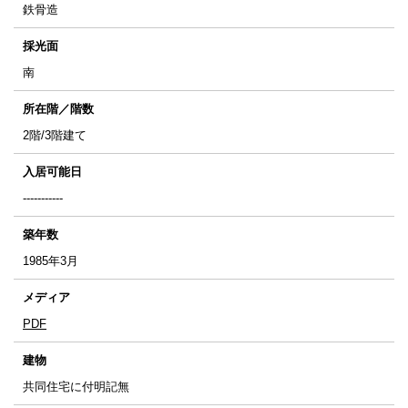
鉄骨造
採光面
南
所在階／階数
2階/3階建て
入居可能日
-----------
築年数
1985年3月
メディア
PDF
建物
共同住宅に付明記無