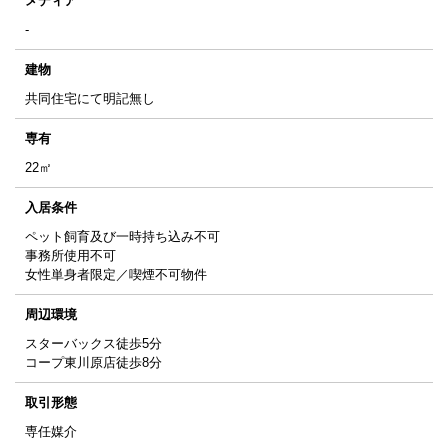
メディア
-
建物
共同住宅にて明記無し
専有
22㎡
入居条件
ペット飼育及び一時持ち込み不可
事務所使用不可
女性単身者限定／喫煙不可物件
周辺環境
スターバックス徒歩5分
コープ東川原店徒歩8分
取引形態
専任媒介