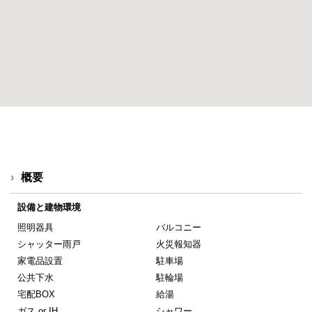
概要
設備と建物環境
照明器具
バルコニー
シャッター雨戸
火災報知器
家電品設置
駐車場
公共下水
駐輪場
宅配BOX
給湯
ガス or IH
シャワー