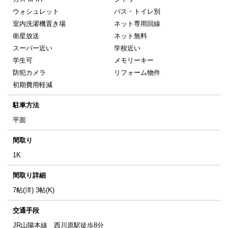
ウォシュレット
バス・トイレ別
室内洗濯機置き場
ネット専用回線
衛星放送
ネット無料
スーパー近い
学校近い
学生可
メモリーキー
防犯カメラ
リフォーム物件
初期費用軽減
駐車方法
平面
間取り
1K
間取り詳細
7帖(洋) 3帖(K)
交通手段
JR山陽本線 西川原駅徒歩8分