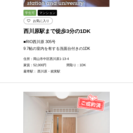
学生可
マンション
お気に入り
西川原駅まで徒歩3分の1DK
■RIO西川原 305号
9.7帖の室内を有する洗面台付きの1DK
住所：岡山市中区西川原1-13-4
家賃：
52,000
円
間取り：1DK
最寄駅： 西川原・就実駅