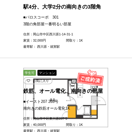
駅4分、大学2分の南向きの3階角
■パロスコーポ 301
3階の角部屋一番明るい部屋
住所：岡山市中区西川原1-14-31-1
家賃：
32,000
円
間取り：1K
最寄駅： 西川原・就実駅
学生可
マンション
お気に入り
鉄筋、オール電化、南向きの部屋
■イースト207 203号
南向きの鉄筋オール電化1K
住所：岡山市中区東川原207-5
家賃：
40,000
円
間取り：1K
最寄駅： 西川原・就実駅