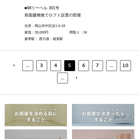
■98リーベル 301号
前面建物無でロフト設置の部屋
住所：岡山市中区浜1-6-18
家賃：
35,000
円
間取り：1K
最寄駅： 西川原・就実駅
‹
...
3
4
5
6
7
...
10
›
...