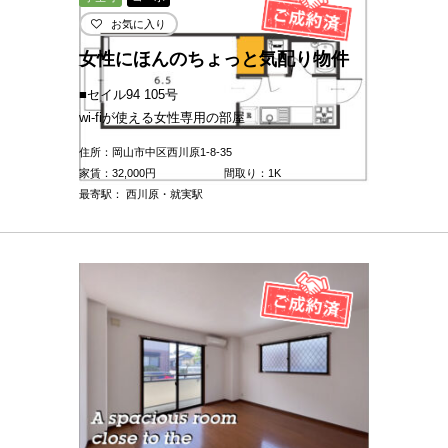
お気に入り
女性にほんのちょっと気配り物件
■セイル94 105号
wi-fiが使える女性専用の部屋
住所：岡山市中区西川原1-8-35
家賃：
32,000
円
間取り：1K
最寄駅： 西川原・就実駅