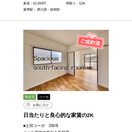
家賃：
52,000
円
間取り：1DK
最寄駅： 西川原・就実駅
学生可
コーポ
お気に入り
日当たりと良心的な家賃の2K
■土田コーポ 206号