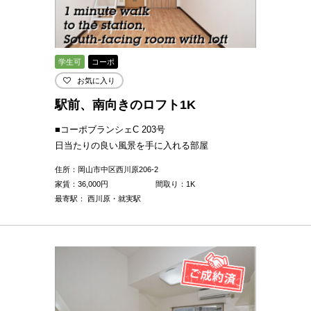
学生可
コーポ
お気に入り
駅前、南向きのロフト1K
■コーポブランシェC 203号
日当たりの良い風景を手に入れる部屋
住所：岡山市中区西川原206-2
家賃：
36,000
円
間取り：1K
最寄駅： 西川原・就実駅