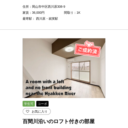
住所：岡山市中区西川原308-9
家賃：
36,000
円
間取り：1K
最寄駅： 西川原・就実駅
学生可
コーポ
お気に入り
百間川沿いのロフト付きの部屋