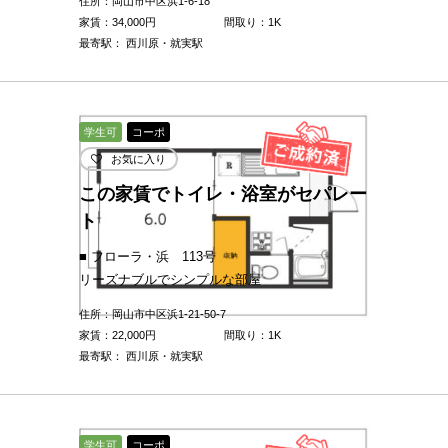
住所：岡山市中区浜1-6-18
家賃：
34,000
円
間取り：1K
最寄駅： 西川原・就実駅
学生可
コーポ
お気に入り
この家賃でトイレ・浴室がセパレー
ト
■ フローラ・浜 113号
リーズナブルでシンプルな部屋
住所：岡山市中区浜1-21-50-7
家賃：
22,000
円
間取り：1K
最寄駅： 西川原・就実駅
学生可
コーポ