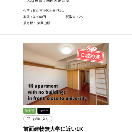
こんな家賃で南向き角部屋
住所：岡山市中区土田471-1
家賃：
32,000
円
間取り：2K
最寄駅： 東岡山駅
学生可
コーポ
お気に入り
前面建物無大学に近い1K