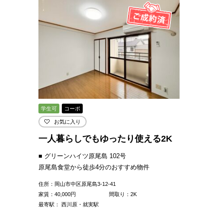
学生可
コーポ
お気に入り
一人暮らしでもゆったり使える2K
■ グリーンハイツ原尾島 102号
原尾島食堂から徒歩4分のおすすめ物件
住所：岡山市中区原尾島3-12-41
家賃：
40,000
円
間取り：2K
最寄駅： 西川原・就実駅