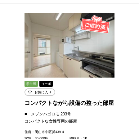
学生可
コーポ
お気に入り
コンパクトながら設備の整った部屋
■ メゾンハゴロモ 203号
コンパクトな女性専用の部屋
住所：岡山市中区浜439-4
家賃：
30,000
円
間取り：1K