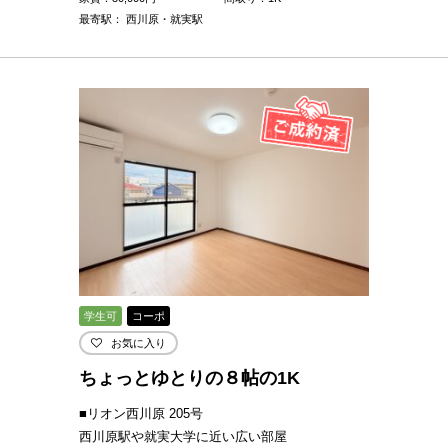
最寄駅： 西川原・就実駅
学生可
コーポ
お気に入り
ちょっとゆとりの８帖の1K
■リオン西川原 205号
西川原駅や就実大学に近い広い部屋