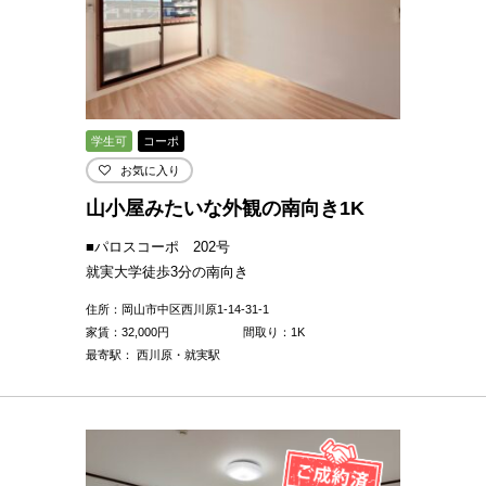
学生可
コーポ
お気に入り
山小屋みたいな外観の南向き1K
■パロスコーポ 202号
就実大学徒歩3分の南向き
住所：岡山市中区西川原1-14-31-1
家賃：
32,000
円
間取り：1K
最寄駅： 西川原・就実駅