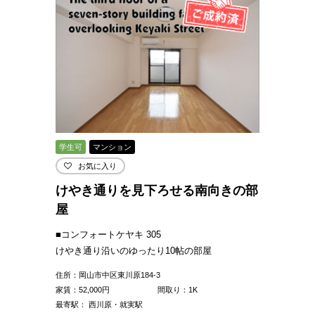
学生可
マンション
お気に入り
けやき通りを見下ろせる南向きの部
屋
■コンフォートケヤキ 305
けやき通り沿いのゆったり10帖の部屋
住所：岡山市中区東川原184-3
家賃：
52,000
円
間取り：1K
最寄駅： 西川原・就実駅