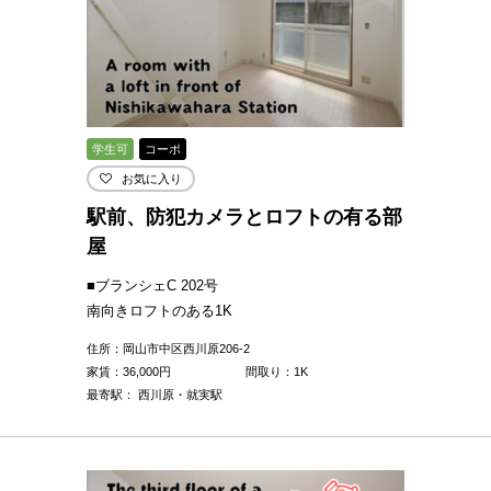
学生可
コーポ
お気に入り
駅前、防犯カメラとロフトの有る部
屋
■ブランシェC 202号
南向きロフトのある1K
住所：岡山市中区西川原206-2
家賃：
36,000
円
間取り：1K
最寄駅： 西川原・就実駅