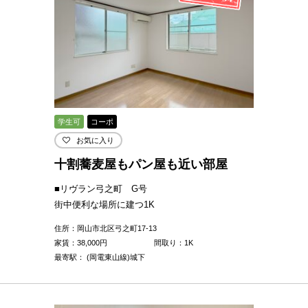
学生可
コーポ
お気に入り
十割蕎麦屋もパン屋も近い部屋
■リヴラン弓之町 G号
街中便利な場所に建つ1K
住所：岡山市北区弓之町17-13
家賃：
38,000
円
間取り：1K
最寄駅： (岡電東山線)城下