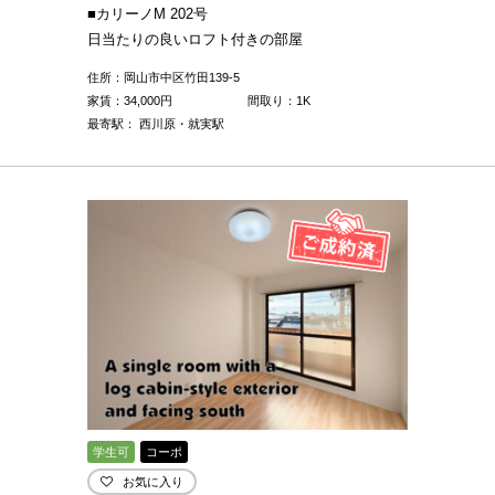
■カリーノM 202号
日当たりの良いロフト付きの部屋
住所：岡山市中区竹田139-5
家賃：
34,000
円
間取り：1K
最寄駅： 西川原・就実駅
学生可
コーポ
お気に入り