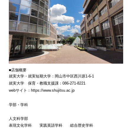
■店舗概要
就実大学・就実短期大学
岡山市中区西川原1-6-1
就実大学 保育・教職支援課
086-271-8221
webサイト
https://www.shujitsu.ac.jp
学部・学科
人文科学部
表現文化学科 実践英語学科 総合歴史学科