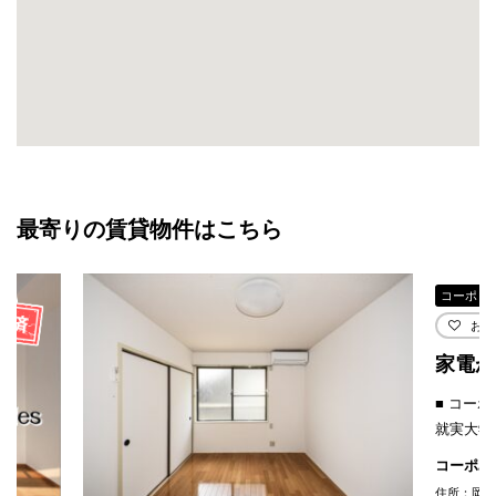
最寄りの賃貸物件はこちら
コーポ
お気
家電が
■ コーポ
就実大学
コーポみ
住所：岡山市