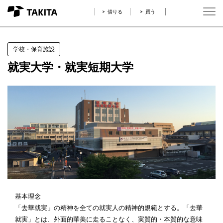
借りる
買う
学校・保育施設
就実大学・就実短期大学
基本理念
「去華就実」の精神を全ての就実人の精神的規範とする。「去華
就実」とは、外面的華美に走ることなく、実質的・本質的な意味