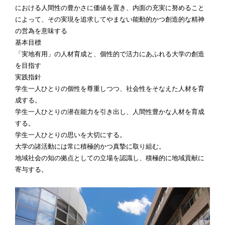
における人間性の豊かさに価値を置き、内面の充実に努めること
によって、その実現を追求してやまない能動的かつ創造的な精神
の営為を意味する
基本目標
「実地有用」の人材育成と、個性的で活力にあふれる大学の創造
を目指す
実践指針
学生一人ひとりの個性を尊重しつつ、社会性をそなえた人材を育
成する。
学生一人ひとりの潜在能力を引き出し、人間性豊かな人材を育成
する。
学生一人ひとりの思いを大切にする。
大学の諸活動には常に積極的かつ真摯に取り組む。
地域社会の知の拠点としての立場を認識し、積極的に地域貢献に
寄与する。