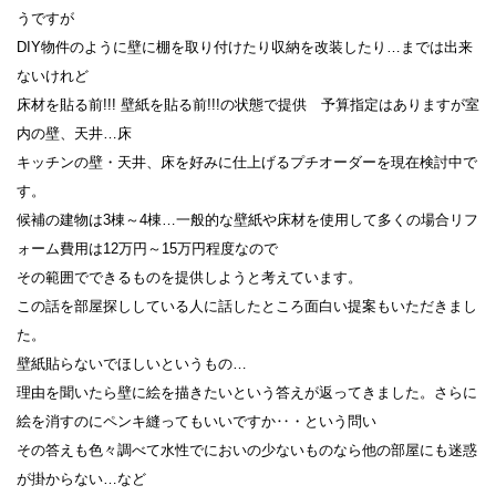
うですが
DIY物件のように壁に棚を取り付けたり収納を改装したり…までは出来
ないけれど
床材を貼る前!!! 壁紙を貼る前!!!の状態で提供 予算指定はありますが室
内の壁、天井…床
キッチンの壁・天井、床を好みに仕上げるプチオーダーを現在検討中で
す。
候補の建物は3棟～4棟…一般的な壁紙や床材を使用して多くの場合リフ
ォーム費用は12万円～15万円程度なので
その範囲でできるものを提供しようと考えています。
この話を部屋探ししている人に話したところ面白い提案もいただきまし
た。
壁紙貼らないでほしいというもの…
理由を聞いたら壁に絵を描きたいという答えが返ってきました。さらに
絵を消すのにペンキ縫ってもいいですか‥・という問い
その答えも色々調べて水性でにおいの少ないものなら他の部屋にも迷惑
が掛からない…など