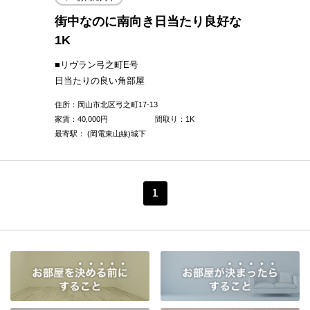
街中なのに南向き日当たり良好な
1K
■リヴラン弓之町E号
日当たりの良い角部屋
住所：岡山市北区弓之町17-13
家賃：
40,000
円
間取り：1K
最寄駅： (岡電東山線)城下
1