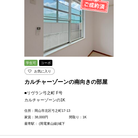
学生可
コーポ
お気に入り
カルチャーゾーンの南向きの部屋
■リヴラン弓之町 F号
カルチャーゾーンの1K
住所：岡山市北区弓之町17-13
家賃：
38,000
円
間取り：1K
最寄駅： (岡電東山線)城下