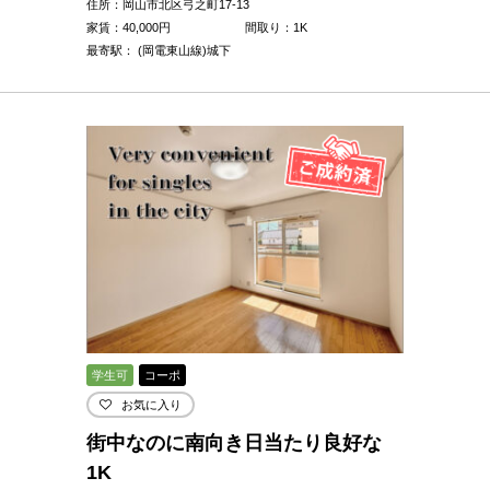
住所：岡山市北区弓之町17-13
家賃：
40,000
円
間取り：1K
最寄駅： (岡電東山線)城下
学生可
コーポ
お気に入り
街中なのに南向き日当たり良好な
1K