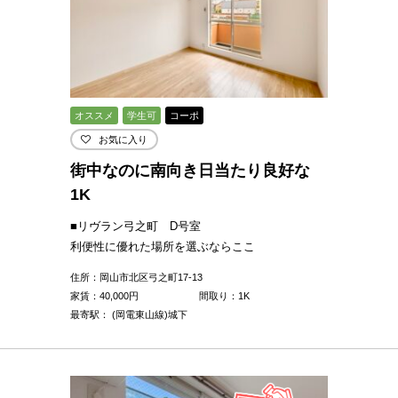
オススメ
学生可
コーポ
お気に入り
街中なのに南向き日当たり良好な
1K
■リヴラン弓之町 D号室
利便性に優れた場所を選ぶならここ
住所：岡山市北区弓之町17-13
家賃：
40,000
円
間取り：1K
最寄駅： (岡電東山線)城下