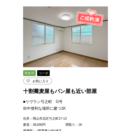
学生可
コーポ
お気に入り
十割蕎麦屋もパン屋も近い部屋
■リヴラン弓之町 G号
街中便利な場所に建つ1K
住所：岡山市北区弓之町17-13
家賃：
38,000
円
間取り：1K
最寄駅： (岡電東山線)城下