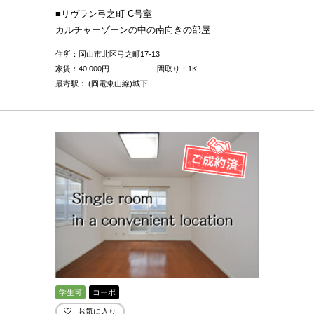
■リヴラン弓之町 C号室
カルチャーゾーンの中の南向きの部屋
住所：岡山市北区弓之町17-13
家賃：
40,000
円
間取り：1K
最寄駅： (岡電東山線)城下
学生可
コーポ
お気に入り