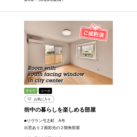
学生可
コーポ
お気に入り
街中の暮らしを楽しめる部屋
■リヴラン弓之町 A号
出窓あり２面彩光の２階角部屋