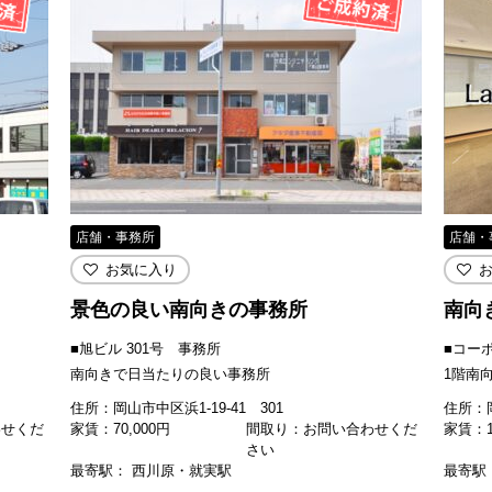
店舗・事務所
店舗・
お気に入り
景色の良い南向きの事務所
南向
■旭ビル 301号 事務所
■コーポ
南向きで日当たりの良い事務所
1階南
住所：岡山市中区浜1-19-41 301
住所：岡
わせくだ
家賃：
70,000
円
間取り：お問い合わせくだ
家賃：
さい
最寄駅： 西川原・就実駅
最寄駅