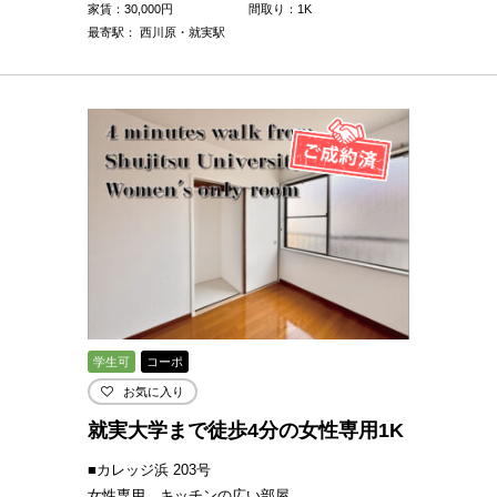
家賃：
30,000
円
間取り：1K
最寄駅： 西川原・就実駅
学生可
コーポ
お気に入り
就実大学まで徒歩4分の女性専用1K
■カレッジ浜 203号
女性専用、キッチンの広い部屋