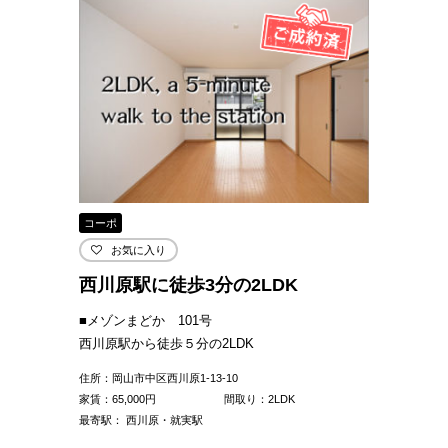
コーポ
お気に入り
西川原駅に徒歩3分の2LDK
■メゾンまどか 101号
西川原駅から徒歩５分の2LDK
住所：岡山市中区西川原1-13-10
家賃：
65,000
円
間取り：2LDK
最寄駅： 西川原・就実駅