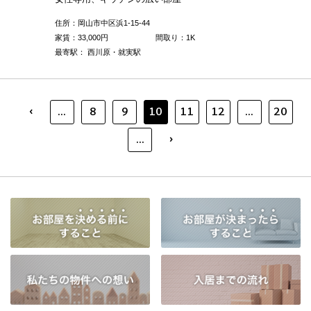
住所：岡山市中区浜1-15-44
家賃：
33,000
円
間取り：1K
最寄駅： 西川原・就実駅
‹
...
8
9
10
11
12
...
20
›
...