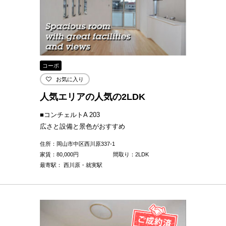
コーポ
お気に入り
人気エリアの人気の2LDK
■コンチェルトA 203
広さと設備と景色がおすすめ
住所：岡山市中区西川原337-1
家賃：
80,000
円
間取り：2LDK
最寄駅： 西川原・就実駅