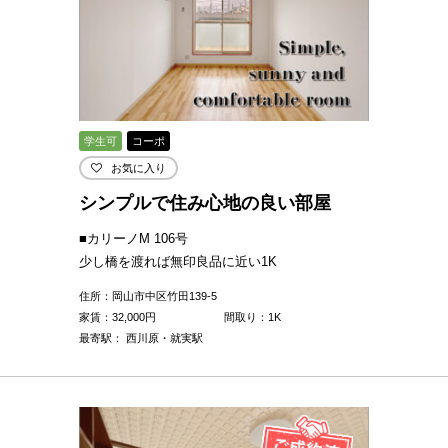
学生可
コーポ
お気に入り
シンプルで住み心地の良い部屋
■カリーノM 106号
少し橋を渡れば無印良品に近い1K
住所：岡山市中区竹田139-5
家賃：
32,000
円
間取り：1K
最寄駅： 西川原・就実駅