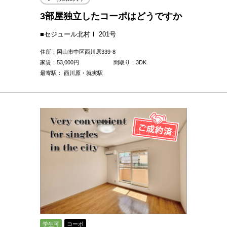
3部屋独立したコーポはどうですか
■セジュール北村Ⅰ 201号
住所：岡山市中区西川原339-8
家賃：
53,000
円
間取り：3DK
最寄駅： 西川原・就実駅
学生可
コーポ