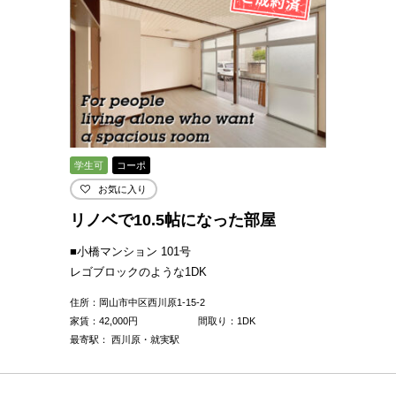
学生可
コーポ
お気に入り
リノベで10.5帖になった部屋
■小橋マンション 101号
レゴブロックのような1DK
住所：岡山市中区西川原1-15-2
家賃：
42,000
円
間取り：1DK
最寄駅： 西川原・就実駅