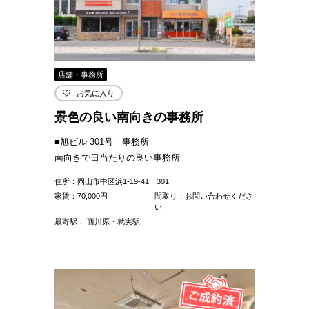
店舗・事務所
お気に入り
景色の良い南向きの事務所
■旭ビル 301号 事務所
南向きで日当たりの良い事務所
住所：岡山市中区浜1-19-41 301
家賃：
70,000
円
間取り：お問い合わせくださ
い
最寄駅： 西川原・就実駅