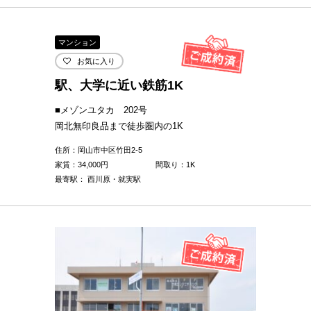
マンション
お気に入り
駅、大学に近い鉄筋1K
■メゾンユタカ 202号
岡北無印良品まで徒歩圏内の1K
住所：岡山市中区竹田2-5
家賃：
34,000
円
間取り：1K
最寄駅： 西川原・就実駅