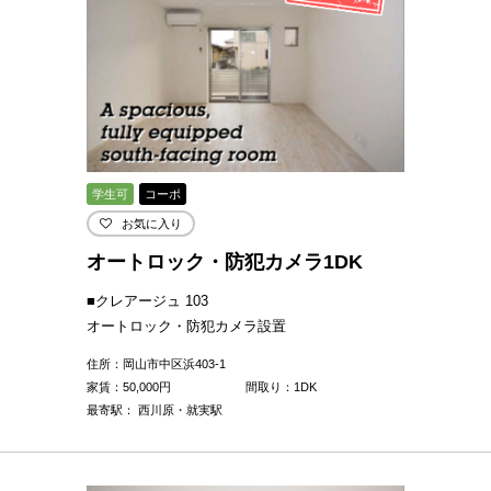
学生可
コーポ
お気に入り
オートロック・防犯カメラ1DK
■クレアージュ 103
オートロック・防犯カメラ設置
住所：岡山市中区浜403-1
家賃：
50,000
円
間取り：1DK
最寄駅： 西川原・就実駅