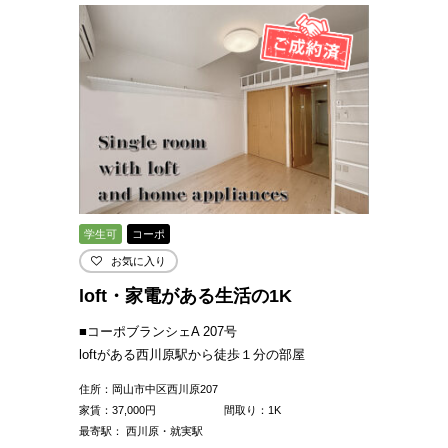
学生可
コーポ
お気に入り
loft・家電がある生活の1K
■コーポブランシェA 207号
loftがある西川原駅から徒歩１分の部屋
住所：岡山市中区西川原207
家賃：
37,000
円
間取り：1K
最寄駅： 西川原・就実駅