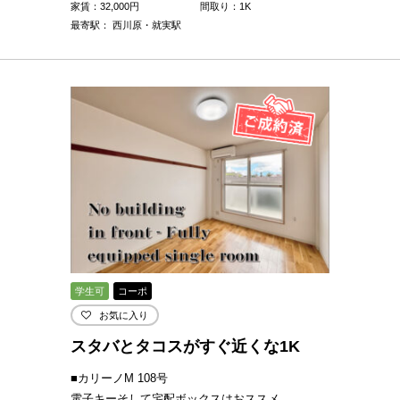
家賃：
32,000
円
間取り：1K
最寄駅： 西川原・就実駅
学生可
コーポ
お気に入り
スタバとタコスがすぐ近くな1K
■カリーノM 108号
電子キーそして宅配ボックスはおススメ