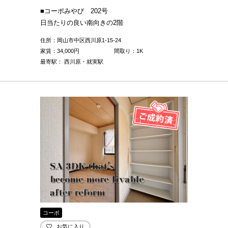
■コーポみやび 202号
日当たりの良い南向きの2階
住所：岡山市中区西川原1-15-24
家賃：
34,000
円
間取り：1K
最寄駅： 西川原・就実駅
コーポ
お気に入り