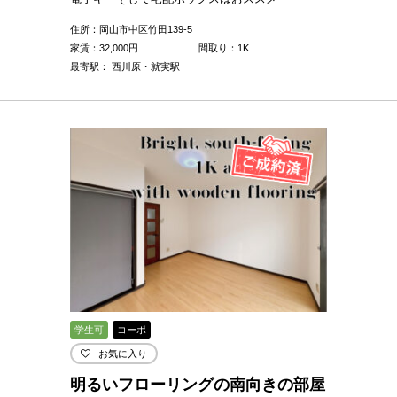
住所：岡山市中区竹田139-5
家賃：
32,000
円
間取り：1K
最寄駅： 西川原・就実駅
学生可
コーポ
お気に入り
明るいフローリングの南向きの部屋