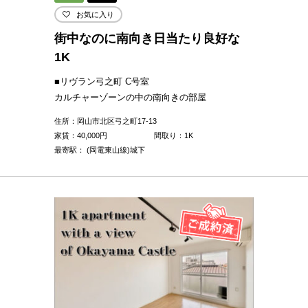
お気に入り
街中なのに南向き日当たり良好な
1K
■リヴラン弓之町 C号室
カルチャーゾーンの中の南向きの部屋
住所：岡山市北区弓之町17-13
家賃：
40,000
円
間取り：1K
最寄駅： (岡電東山線)城下