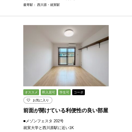
最寄駅： 西川原・就実駅
オススメ
即入居可
学生可
コーポ
お気に入り
前面が開けている利便性の良い部屋
■メゾンフェスタ 202号
就実大学と西川原駅に近い1K