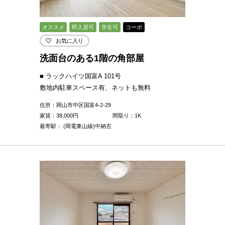
オススメ
即入居可
学生可
コーポ
お気に入り
洗面台のある1階の角部屋
■ ラックハイツ国富A 101号
敷地内駐車スペース有、ネットも無料
住所：岡山市中区国富4-2-29
家賃：
38,000
円
間取り：1K
最寄駅： (岡電東山線)中納言