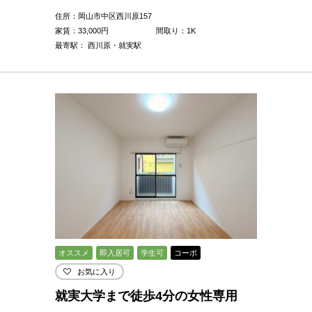
住所：岡山市中区西川原157
家賃：
33,000
円
間取り：1K
最寄駅： 西川原・就実駅
オススメ
即入居可
学生可
コーポ
お気に入り
就実大学まで徒歩4分の女性専用