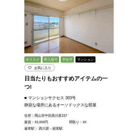
オススメ
即入居可
学生可
マンション
お気に入り
日当たりもおすすめアイテムの一
つ!
■ マンションサクセス 303号
静寂な場所にあるオーソドックスな部屋
住所：岡山市中区西川原157
家賃：
33,000
円
間取り：1K
最寄駅： 西川原・就実駅