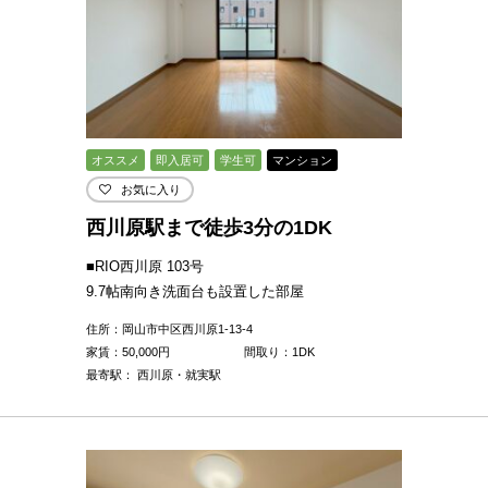
オススメ
即入居可
学生可
マンション
お気に入り
西川原駅まで徒歩3分の1DK
■RIO西川原 103号
9.7帖南向き洗面台も設置した部屋
住所：岡山市中区西川原1-13-4
家賃：
50,000
円
間取り：1DK
最寄駅： 西川原・就実駅