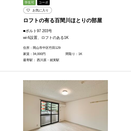
学生可
コーポ
お気に入り
ロフトの有る百間川ほとりの部屋
■ポルト97 203号
wi-fi設置、ロフトのある1K
住所：岡山市中区竹田129
家賃：
34,000
円
間取り：1K
最寄駅： 西川原・就実駅