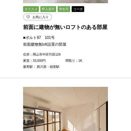
オススメ
即入居可
学生可
コーポ
お気に入り
前面に建物が無いロフトのある部屋
■ポルト97 101号
前面建物無loft設置の部屋
住所：岡山市中区竹田129
家賃：
33,000
円
間取り：1K
最寄駅： 西川原・就実駅