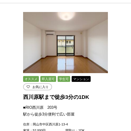
オススメ
即入居可
学生可
マンション
お気に入り
西川原駅まで徒歩3分の1DK
■RIO西川原 203号
駅から徒歩3分便利で広い部屋
住所：岡山市中区西川原1-13-4
家賃：
52,000
円
間取り：1DK