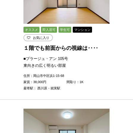
オススメ
即入居可
学生可
マンション
お気に入り
１階でも前面からの視線は‥‥
■プラージュ・アン 105号
東向きの広く明るい部屋
住所：岡山市中区浜1-15-68
家賃：
38,000
円
間取り：1K
最寄駅： 西川原・就実駅