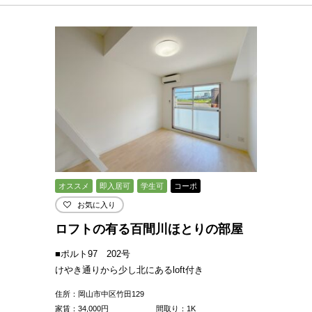
オススメ
即入居可
学生可
コーポ
お気に入り
ロフトの有る百間川ほとりの部屋
■ポルト97 202号
けやき通りから少し北にあるloft付き
住所：岡山市中区竹田129
家賃：
34,000
円
間取り：1K