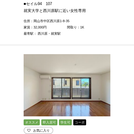
■セイル94 107
就実大学と西川原駅に近い女性専用
住所：岡山市中区西川原1-8-35
家賃：
32,000
円
間取り：1K
最寄駅： 西川原・就実駅
オススメ
即入居可
学生可
コーポ
お気に入り