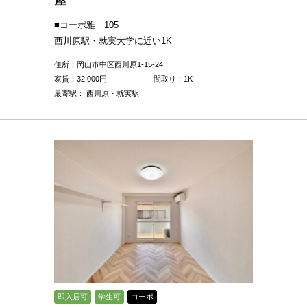
屋
■コーポ雅 105
西川原駅・就実大学に近い1K
住所：岡山市中区西川原1-15-24
家賃：
32,000
円
間取り：1K
最寄駅： 西川原・就実駅
即入居可
学生可
コーポ