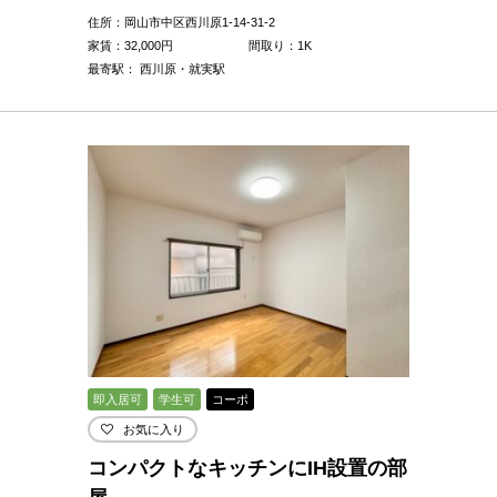
住所：岡山市中区西川原1-14-31-2
家賃：
32,000
円
間取り：1K
最寄駅： 西川原・就実駅
即入居可
学生可
コーポ
お気に入り
コンパクトなキッチンにIH設置の部