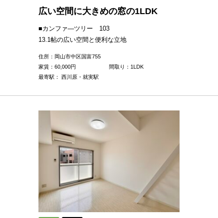
広い空間に大きめの窓の1LDK
■カンファ―ツリー 103
13.1帖の広い空間と便利な立地
住所：岡山市中区国富755
家賃：
60,000
円
間取り：1LDK
最寄駅： 西川原・就実駅