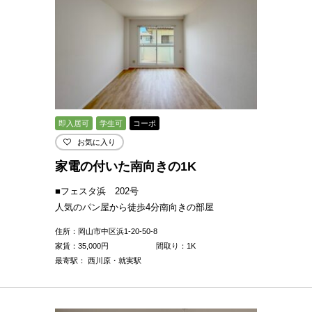
即入居可
学生可
コーポ
お気に入り
家電の付いた南向きの1K
■フェスタ浜 202号
人気のパン屋から徒歩4分南向きの部屋
住所：岡山市中区浜1-20-50-8
家賃：
35,000
円
間取り：1K
最寄駅： 西川原・就実駅