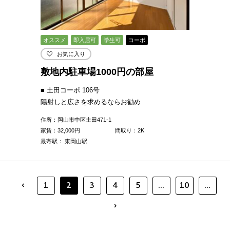
オススメ
即入居可
学生可
コーポ
お気に入り
敷地内駐車場1000円の部屋
■ 土田コーポ 106号
陽射しと広さを求めるならお勧め
住所：岡山市中区土田471-1
家賃：
32,000
円
間取り：2K
最寄駅： 東岡山駅
‹
1
2
3
4
5
...
10
...
›