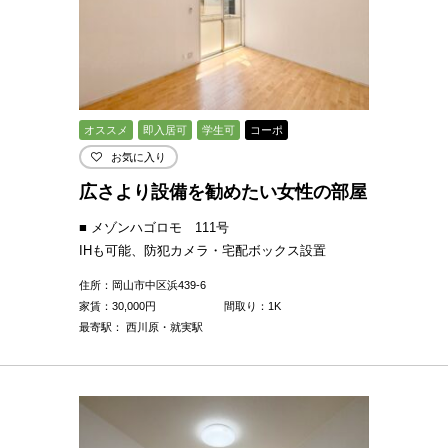
オススメ
即入居可
学生可
コーポ
お気に入り
広さより設備を勧めたい女性の部屋
■ メゾンハゴロモ 111号
IHも可能、防犯カメラ・宅配ボックス設置
住所：岡山市中区浜439-6
家賃：
30,000
円
間取り：1K
最寄駅： 西川原・就実駅