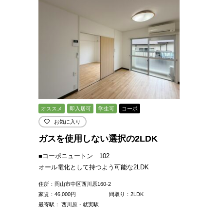
オススメ
即入居可
学生可
コーポ
お気に入り
ガスを使用しない選択の2LDK
■コーポニュートン 102
オール電化として持つよう可能な2LDK
住所：岡山市中区西川原160-2
家賃：
46,000
円
間取り：2LDK
最寄駅： 西川原・就実駅