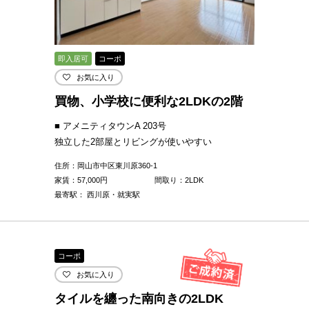
即入居可
コーポ
お気に入り
買物、小学校に便利な2LDKの2階
■ アメニティタウンA 203号
独立した2部屋とリビングが使いやすい
住所：岡山市中区東川原360-1
家賃：
57,000
円
間取り：2LDK
最寄駅： 西川原・就実駅
コーポ
お気に入り
タイルを纏った南向きの2LDK