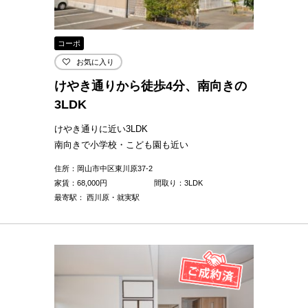
コーポ
お気に入り
けやき通りから徒歩4分、南向きの
3LDK
けやき通りに近い3LDK
南向きで小学校・こども園も近い
住所：岡山市中区東川原37-2
家賃：
68,000
円
間取り：3LDK
最寄駅： 西川原・就実駅