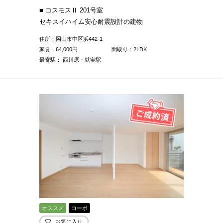
■ コスモスⅡ 201号室
セキスイハイム安心耐震設計の建物
住所：岡山市中区浜442-1
家賃：
64,000
円
間取り：2LDK
最寄駅： 西川原・就実駅
オススメ
コーポ
お気に入り