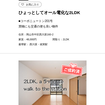
お気に入り
ひょっとしてオール電化な2LDK
■コーポニュートン201号
買物にも交通の便も良い物件
住所：岡山市中区西川原160-2
家賃：
48,000
円
間取り：2LDK
最寄駅： 西川原・就実駅