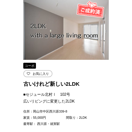
コーポ
お気に入り
古いけれど新しい2LDK
■セジュール北村Ⅰ 102号
広いリビングに変更した2LDK
住所：岡山市中区西川原339-8
家賃：
55,000
円
間取り：2LDK
最寄駅： 西川原・就実駅