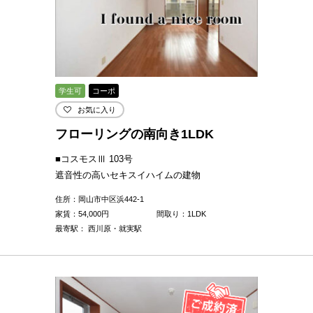
学生可
コーポ
お気に入り
フローリングの南向き1LDK
■コスモスⅢ 103号
遮音性の高いセキスイハイムの建物
住所：岡山市中区浜442-1
家賃：
54,000
円
間取り：1LDK
最寄駅： 西川原・就実駅