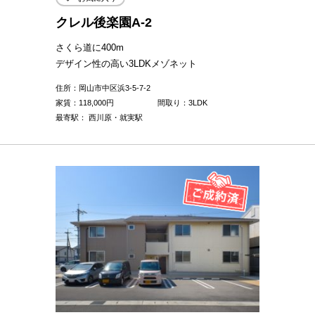
クレル後楽園A-2
さくら道に400m
デザイン性の高い3LDKメゾネット
住所：岡山市中区浜3-5-7-2
家賃：
118,000
円
間取り：3LDK
最寄駅： 西川原・就実駅