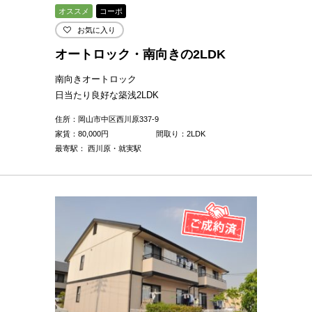
オススメ
コーポ
お気に入り
オートロック・南向きの2LDK
南向きオートロック
日当たり良好な築浅2LDK
住所：岡山市中区西川原337-9
家賃：
80,000
円
間取り：2LDK
最寄駅： 西川原・就実駅