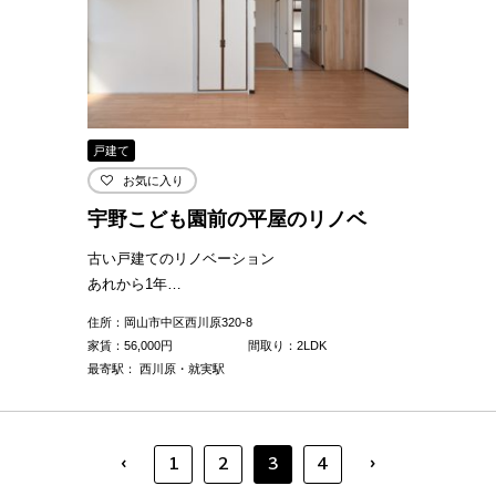
戸建て
お気に入り
宇野こども園前の平屋のリノベ
古い戸建てのリノベーション
あれから1年…
住所：岡山市中区西川原320-8
家賃：
56,000
円
間取り：2LDK
最寄駅： 西川原・就実駅
‹
›
1
2
3
4