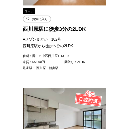
コーポ
お気に入り
西川原駅に徒歩3分の2LDK
■メゾンまどか 102号
西川原駅から徒歩５分の2LDK
住所：岡山市中区西川原1-13-10
家賃：
65,000
円
間取り：2LDK
最寄駅： 西川原・就実駅