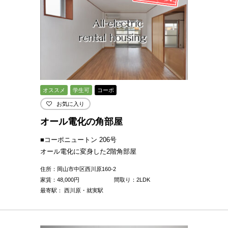
オススメ
学生可
コーポ
お気に入り
オール電化の角部屋
■コーポニュートン 206号
オール電化に変身した2階角部屋
住所：岡山市中区西川原160-2
家賃：
48,000
円
間取り：2LDK
最寄駅： 西川原・就実駅