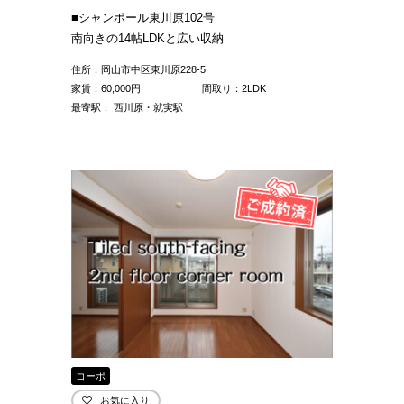
■シャンポール東川原102号
南向きの14帖LDKと広い収納
住所：岡山市中区東川原228-5
家賃：
60,000
円
間取り：2LDK
最寄駅： 西川原・就実駅
コーポ
お気に入り