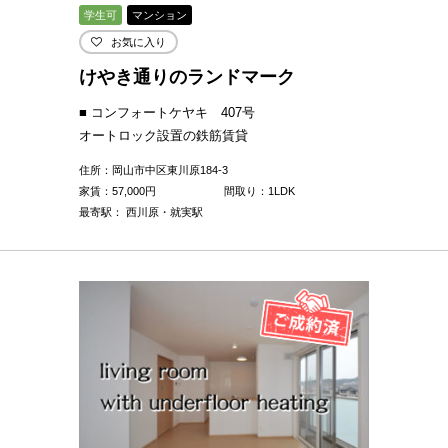
学生可
マンション
お気に入り
けやき通りのランドマーク
■ コンフォートケヤキ 407号
オートロック設置の鉄筋賃貸
住所：岡山市中区東川原184-3
家賃：
57,000
円
間取り：1LDK
最寄駅： 西川原・就実駅