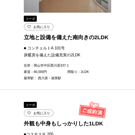
コーポ
お気に入り
立地と設備を備えた南向きの2LDK
■ コンチェルトA 101号
床暖房を備えた設備充実の2LDK
住所：岡山市中区西川原337-1
家賃：
80,000
円
間取り：2LDK
最寄駅： 西川原・就実駅
コーポ
お気に入り
外観も中身もしっかりした1LDK
■コスモスⅢ 205