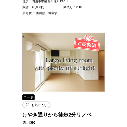
住所：岡山市中区西川原1-13-18
家賃：
45,000
円
間取り：2DK
最寄駅： 西川原・就実駅
コーポ
お気に入り
けやき通りから徒歩2分リノベ
2LDK