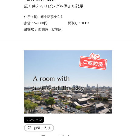
広く使えるリビングを備えた部屋
住所：岡山市中区浜442-1
家賃：
57,000
円
間取り：1LDK
最寄駅： 西川原・就実駅
マンション
お気に入り