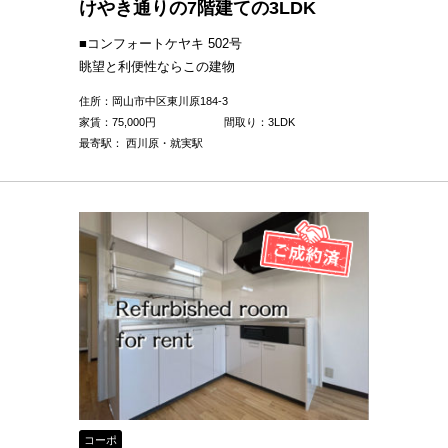
けやき通りの7階建ての3LDK
■コンフォートケヤキ 502号
眺望と利便性ならこの建物
住所：岡山市中区東川原184-3
家賃：
75,000
円
間取り：3LDK
最寄駅： 西川原・就実駅
コーポ