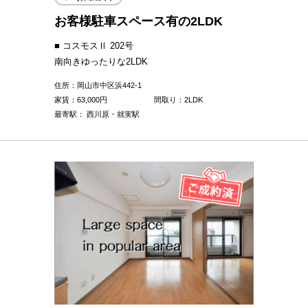
お客様駐車スペース有の2LDK
■ コスモスⅡ 202号
南向きゆったりな2LDK
住所：岡山市中区浜442-1
家賃：
63,000
円
間取り：2LDK
最寄駅： 西川原・就実駅