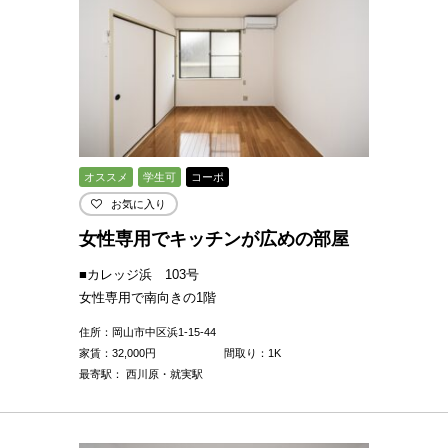
オススメ
学生可
コーポ
お気に入り
女性専用でキッチンが広めの部屋
■カレッジ浜 103号
女性専用で南向きの1階
住所：岡山市中区浜1-15-44
家賃：
32,000
円
間取り：1K
最寄駅： 西川原・就実駅