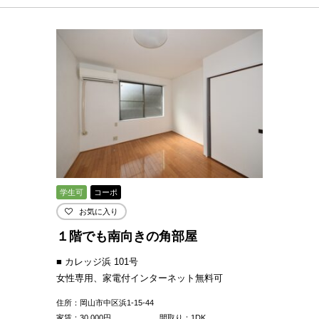
学生可
コーポ
お気に入り
１階でも南向きの角部屋
■ カレッジ浜 101号
女性専用、家電付インターネット無料可
住所：岡山市中区浜1-15-44
家賃：
30,000
円
間取り：1DK