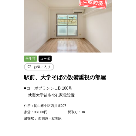
学生可
コーポ
お気に入り
駅前、大学そばの設備重視の部屋
■コーポブランシェB 106号
就実大学徒歩4分,家電設置
住所：岡山市中区西川原207
家賃：
33,000
円
間取り：1K
最寄駅： 西川原・就実駅