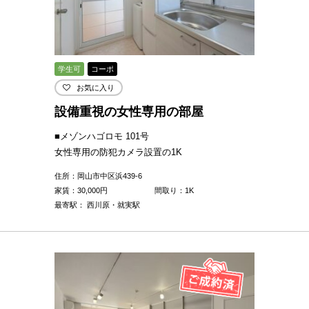
学生可
コーポ
お気に入り
設備重視の女性専用の部屋
■メゾンハゴロモ 101号
女性専用の防犯カメラ設置の1K
住所：岡山市中区浜439-6
家賃：
30,000
円
間取り：1K
最寄駅： 西川原・就実駅