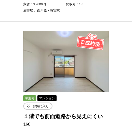
家賃：
35,000
円
間取り：1K
最寄駅： 西川原・就実駅
学生可
マンション
お気に入り
１階でも前面道路から見えにくい
1K