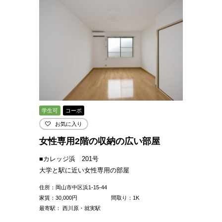
学生可
コーポ
お気に入り
女性専用2階の収納の広い部屋
■カレッジ浜 201号
大学と駅に近い女性専用の部屋
住所：岡山市中区浜1-15-44
家賃：
30,000
円
間取り：1K
最寄駅： 西川原・就実駅