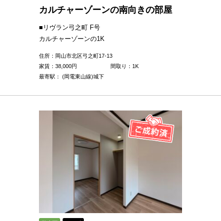
カルチャーゾーンの南向きの部屋
■リヴラン弓之町 F号
カルチャーゾーンの1K
住所：岡山市北区弓之町17-13
家賃：
38,000
円
間取り：1K
最寄駅： (岡電東山線)城下