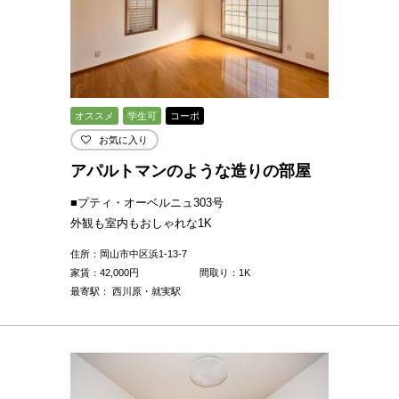
オススメ
学生可
コーポ
お気に入り
アパルトマンのような造りの部屋
■プティ・オーベルニュ303号
外観も室内もおしゃれな1K
住所：岡山市中区浜1-13-7
家賃：
42,000
円
間取り：1K
最寄駅： 西川原・就実駅