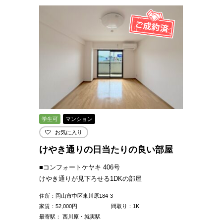
学生可
マンション
お気に入り
けやき通りの日当たりの良い部屋
■コンフォートケヤキ 406号
けやき通りが見下ろせる1DKの部屋
住所：岡山市中区東川原184-3
家賃：
52,000
円
間取り：1K
最寄駅： 西川原・就実駅