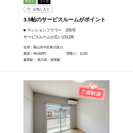
学生可
コーポ
お気に入り
3.5帖のサービスルームがポイント
■ マンションフラワー 205号
サービスルームが広い1SLDK
住所：岡山市中区東川原11
家賃：
48,000
円
間取り：1LDK
最寄駅： 西川原・就実駅