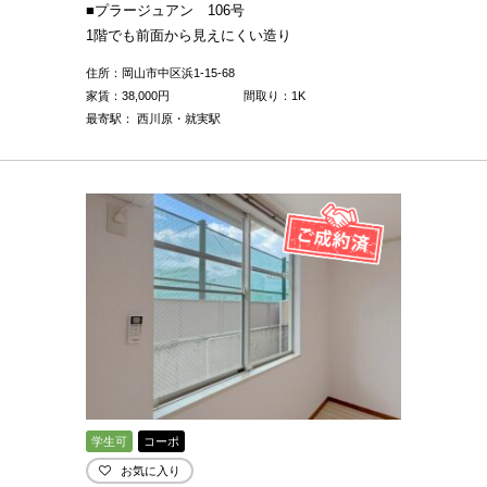
■プラージュアン 106号
1階でも前面から見えにくい造り
住所：岡山市中区浜1-15-68
家賃：
38,000
円
間取り：1K
最寄駅： 西川原・就実駅
学生可
コーポ
お気に入り