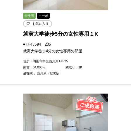
学生可
コーポ
お気に入り
就実大学徒歩5分の女性専用１K
■セイル94 205
就実大学徒歩4分の女性専用の部屋
住所：岡山市中区西川原1-8-35
家賃：
34,000
円
間取り：1K
最寄駅： 西川原・就実駅