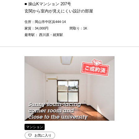
■ 操山Kマンション 207号
玄関から室内が見えにくい設計の部屋
住所：岡山市中区浜444-14
家賃：
34,000
円
間取り：1K
最寄駅： 西川原・就実駅
マンション
お気に入り