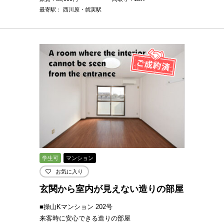
最寄駅： 西川原・就実駅
学生可
マンション
お気に入り
玄関から室内が見えない造りの部屋
■操山Kマンション 202号
来客時に安心できる造りの部屋