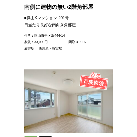
南側に建物の無い2階角部屋
■操山Kマンション 201号
日当たり良好な南向き角部屋
住所：岡山市中区浜444-14
家賃：
33,000
円
間取り：1K
最寄駅： 西川原・就実駅