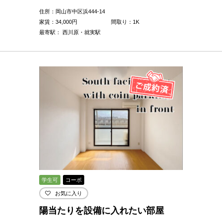
住所：岡山市中区浜444-14
家賃：
34,000
円
間取り：1K
最寄駅： 西川原・就実駅
学生可
コーポ
お気に入り
陽当たりを設備に入れたい部屋