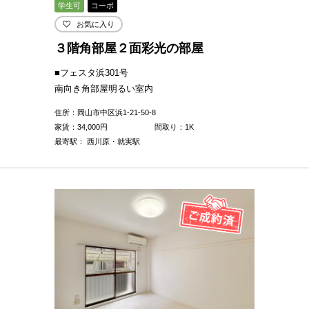
学生可
コーポ
お気に入り
３階角部屋２面彩光の部屋
■フェスタ浜301号
南向き角部屋明るい室内
住所：岡山市中区浜1-21-50-8
家賃：
34,000
円
間取り：1K
最寄駅： 西川原・就実駅