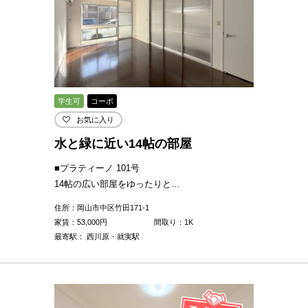
学生可
コーポ
お気に入り
水と緑に近い14帖の部屋
■プラティーノ 101号
14帖の広い部屋をゆったりと…
住所：岡山市中区竹田171-1
家賃：
53,000
円
間取り：1K
最寄駅： 西川原・就実駅