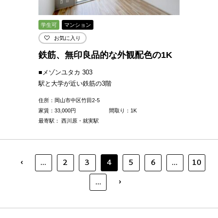
学生可
マンション
お気に入り
鉄筋、無印良品的な外観配色の1K
■メゾンユタカ 303
駅と大学が近い鉄筋の3階
住所：岡山市中区竹田2-5
家賃：
33,000
円
間取り：1K
最寄駅： 西川原・就実駅
‹
...
2
3
4
5
6
...
10
›
...