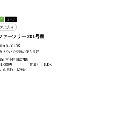
メ
コーポ
お気に入り
ファーツリー 201号室
帖南向きの1LDK
通り沿いで交通の便も良好
岡山市中区国富755
61,000
円
間取り：1LDK
： 西川原・就実駅