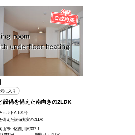
お気に入り
と設備を備えた南向きの2LDK
チェルトA 101号
を備えた設備充実の2LDK
山市中区西川原337-1
80,000
円
間取り：2LDK