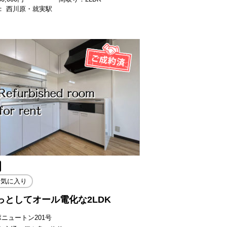
： 西川原・就実駅
お気に入り
っとしてオール電化な2LDK
ポニュートン201号