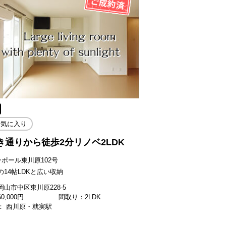
お気に入り
き通りから徒歩2分リノベ2LDK
ンポール東川原102号
の14帖LDKと広い収納
山市中区東川原228-5
60,000
円
間取り：2LDK
： 西川原・就実駅