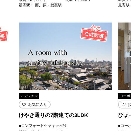
最寄駅： 西川原・就実駅
最寄駅
マンション
コーポ
お気に入り
けやき通りの7階建ての3LDK
ひょ
■コンフォートケヤキ 502号
■コー