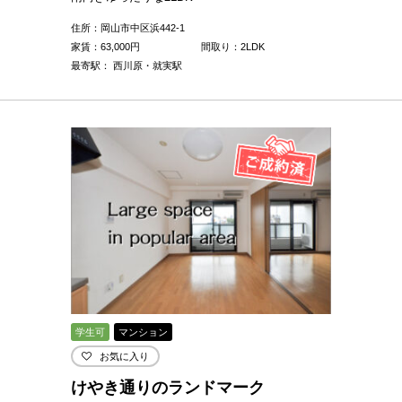
住所：岡山市中区浜442-1
家賃：
63,000
円
間取り：2LDK
最寄駅： 西川原・就実駅
学生可
マンション
お気に入り
けやき通りのランドマーク