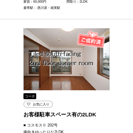
家賃：
60,000
円
間取り：2LDK
最寄駅： 西川原・就実駅
コーポ
お気に入り
お客様駐車スペース有の2LDK
■ コスモスⅡ 202号
南向きゆったりな2LDK