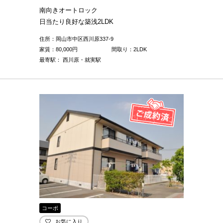
南向きオートロック
日当たり良好な築浅2LDK
住所：岡山市中区西川原337-9
家賃：
80,000
円
間取り：2LDK
最寄駅： 西川原・就実駅
コーポ
お気に入り