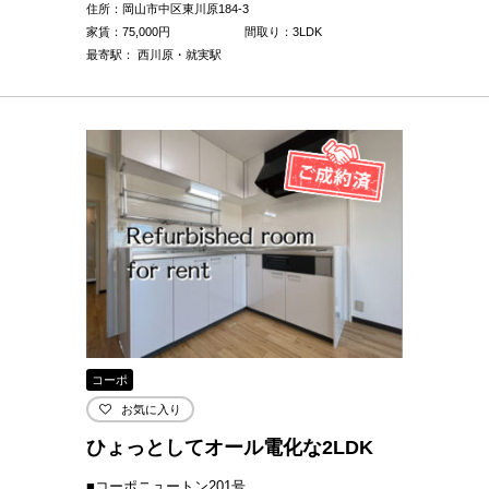
住所：岡山市中区東川原184-3
家賃：
75,000
円
間取り：3LDK
最寄駅： 西川原・就実駅
コーポ
お気に入り
ひょっとしてオール電化な2LDK
■コーポニュートン201号