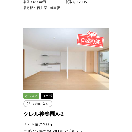
家賃：
64,000
円
間取り：2LDK
最寄駅： 西川原・就実駅
オススメ
コーポ
お気に入り
クレル後楽園A-2
さくら道に400m
デザイン性の高い3LDKメゾネット