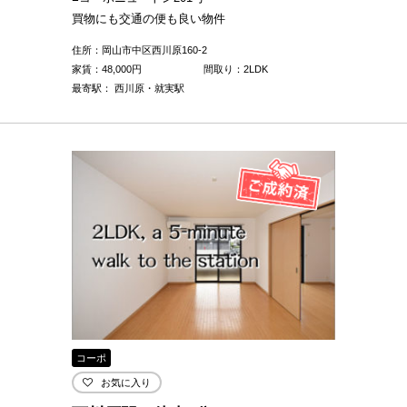
買物にも交通の便も良い物件
住所：岡山市中区西川原160-2
家賃：
48,000
円
間取り：2LDK
最寄駅： 西川原・就実駅
コーポ
お気に入り