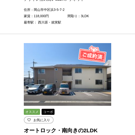
住所：岡山市中区浜3-5-7-2
家賃：
118,000
円
間取り：3LDK
最寄駅： 西川原・就実駅
オススメ
コーポ
お気に入り
オートロック・南向きの2LDK