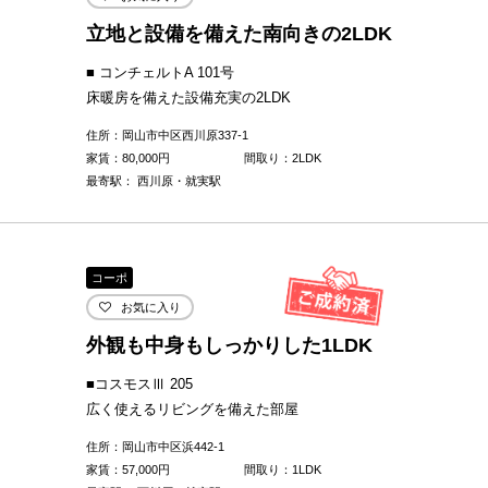
立地と設備を備えた南向きの2LDK
■ コンチェルトA 101号
床暖房を備えた設備充実の2LDK
住所：岡山市中区西川原337-1
家賃：
80,000
円
間取り：2LDK
最寄駅： 西川原・就実駅
コーポ
お気に入り
外観も中身もしっかりした1LDK
■コスモスⅢ 205
広く使えるリビングを備えた部屋
住所：岡山市中区浜442-1
家賃：
57,000
円
間取り：1LDK