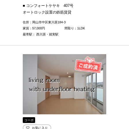
■ コンフォートケヤキ 407号
オートロック設置の鉄筋賃貸
住所：岡山市中区東川原184-3
家賃：
57,000
円
間取り：1LDK
最寄駅： 西川原・就実駅
コーポ
お気に入り