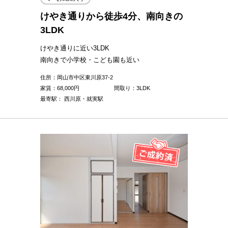
けやき通りから徒歩4分、南向きの
3LDK
けやき通りに近い3LDK
南向きで小学校・こども園も近い
住所：岡山市中区東川原37-2
家賃：
68,000
円
間取り：3LDK
最寄駅： 西川原・就実駅