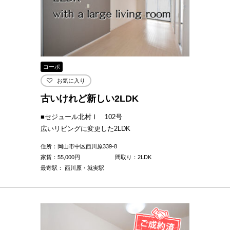
コーポ
お気に入り
古いけれど新しい2LDK
■セジュール北村Ⅰ 102号
広いリビングに変更した2LDK
住所：岡山市中区西川原339-8
家賃：
55,000
円
間取り：2LDK
最寄駅： 西川原・就実駅