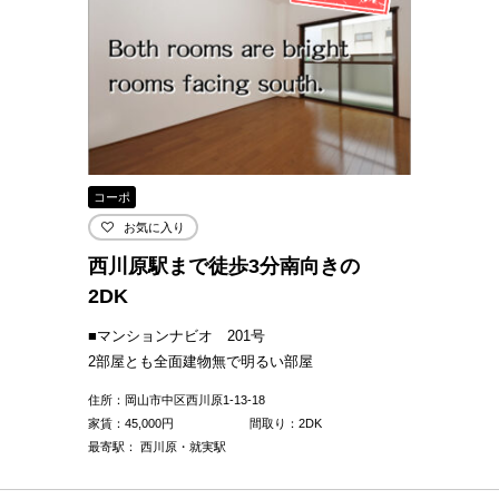
コーポ
お気に入り
西川原駅まで徒歩3分南向きの
2DK
■マンションナビオ 201号
2部屋とも全面建物無で明るい部屋
住所：岡山市中区西川原1-13-18
家賃：
45,000
円
間取り：2DK
最寄駅： 西川原・就実駅