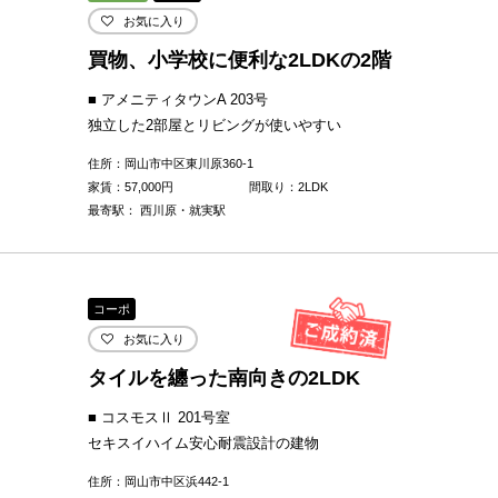
お気に入り
買物、小学校に便利な2LDKの2階
■ アメニティタウンA 203号
独立した2部屋とリビングが使いやすい
住所：岡山市中区東川原360-1
家賃：
57,000
円
間取り：2LDK
最寄駅： 西川原・就実駅
コーポ
お気に入り
タイルを纏った南向きの2LDK
■ コスモスⅡ 201号室
セキスイハイム安心耐震設計の建物
住所：岡山市中区浜442-1