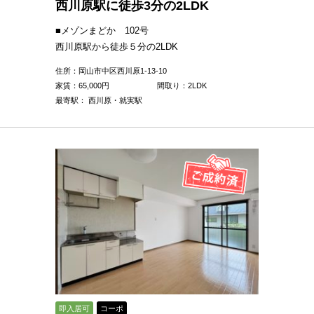
西川原駅に徒歩3分の2LDK
■メゾンまどか 102号
西川原駅から徒歩５分の2LDK
住所：岡山市中区西川原1-13-10
家賃：
65,000
円
間取り：2LDK
最寄駅： 西川原・就実駅
即入居可
コーポ