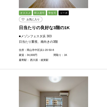
オススメ
即入居可
学生可
コーポ
お気に入り
日当たりの良好な3階の1K
■メゾンフェスタ浜 303
日当たり重視、南向きの3階
住所：岡山市中区浜1-20-50-8
家賃：
34,000
円
間取り：1K
最寄駅： 西川原・就実駅