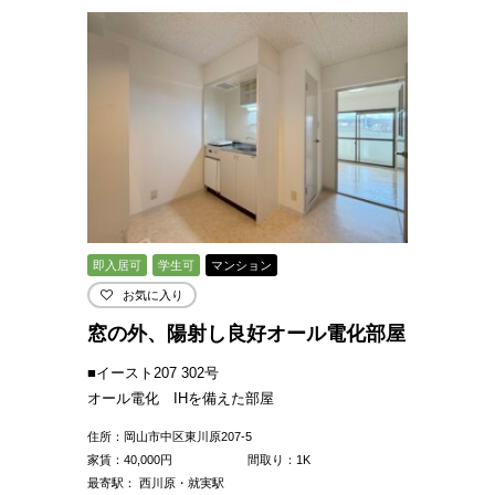
即入居可
学生可
マンション
お気に入り
窓の外、陽射し良好オール電化部屋
■イースト207 302号
オール電化 IHを備えた部屋
住所：岡山市中区東川原207-5
家賃：
40,000
円
間取り：1K
最寄駅： 西川原・就実駅