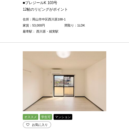
■プレジールK 103号
12帖のリビングがポイント
住所：岡山市中区西川原188-1
家賃：
53,000
円
間取り：1LDK
最寄駅： 西川原・就実駅
オススメ
学生可
マンション
お気に入り