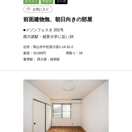
オススメ
学生可
コーポ
お気に入り
前面建物無、朝日向きの部屋
■メゾンフェスタ 201号
西川原駅・就実大学に近い1K
住所：岡山市中区西川原1-14-31-2
家賃：
32,000
円
間取り：1K
最寄駅： 西川原・就実駅