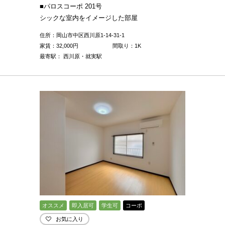
■パロスコーポ 201号
シックな室内をイメージした部屋
住所：岡山市中区西川原1-14-31-1
家賃：
32,000
円
間取り：1K
最寄駅： 西川原・就実駅
オススメ
即入居可
学生可
コーポ
お気に入り