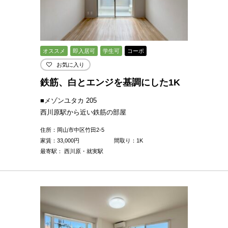
オススメ
即入居可
学生可
コーポ
お気に入り
鉄筋、白とエンジを基調にした1K
■メゾンユタカ 205
西川原駅から近い鉄筋の部屋
住所：岡山市中区竹田2-5
家賃：
33,000
円
間取り：1K
最寄駅： 西川原・就実駅