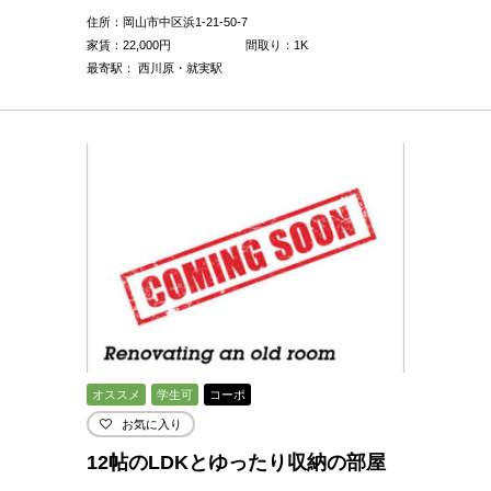
住所：岡山市中区浜1-21-50-7
家賃：
22,000
円
間取り：1K
最寄駅： 西川原・就実駅
オススメ
学生可
コーポ
お気に入り
12帖のLDKとゆったり収納の部屋