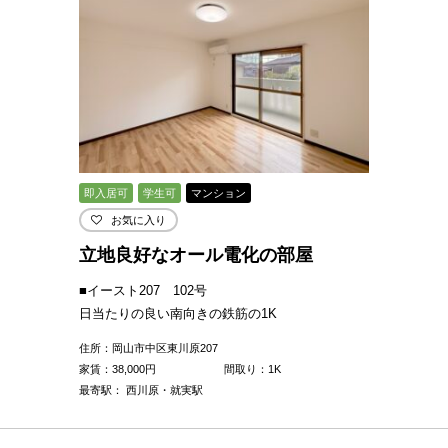
即入居可
学生可
マンション
お気に入り
立地良好なオール電化の部屋
■イースト207 102号
日当たりの良い南向きの鉄筋の1K
住所：岡山市中区東川原207
家賃：
38,000
円
間取り：1K
最寄駅： 西川原・就実駅