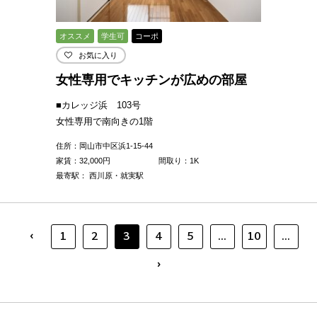
オススメ
学生可
コーポ
お気に入り
女性専用でキッチンが広めの部屋
■カレッジ浜 103号
女性専用で南向きの1階
住所：岡山市中区浜1-15-44
家賃：
32,000
円
間取り：1K
最寄駅： 西川原・就実駅
‹
1
2
3
4
5
...
10
...
›