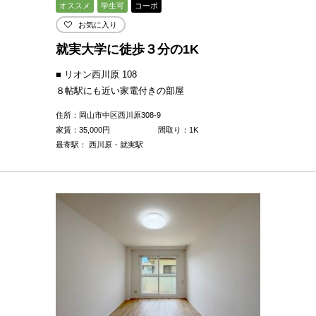
オススメ
学生可
コーポ
お気に入り
就実大学に徒歩３分の1K
■ リオン西川原 108
８帖駅にも近い家電付きの部屋
住所：岡山市中区西川原308-9
家賃：
35,000
円
間取り：1K
最寄駅： 西川原・就実駅