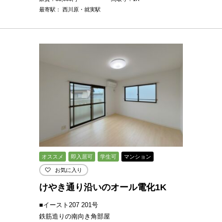
最寄駅： 西川原・就実駅
オススメ
即入居可
学生可
マンション
お気に入り
けやき通り沿いのオール電化1K
■イースト207 201号
鉄筋造りの南向き角部屋