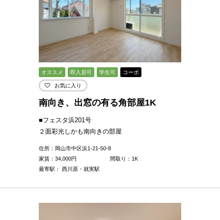
オススメ
即入居可
学生可
コーポ
お気に入り
南向き、出窓の有る角部屋1K
■フェスタ浜201号
２面彩光しかも南向きの部屋
住所：岡山市中区浜1-21-50-8
家賃：
34,000
円
間取り：1K
最寄駅： 西川原・就実駅