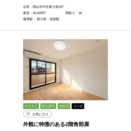
住所：岡山市中区東川原207
家賃：
40,000
円
間取り：1K
最寄駅： 西川原・就実駅
オススメ
即入居可
学生可
コーポ
お気に入り
外観に特徴のある2階角部屋