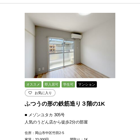
オススメ
即入居可
学生可
マンション
お気に入り
ふつうの形の鉄筋造り３階の1K
■ メゾンユタカ 305号
人気のうどん店から徒歩2分の部屋
住所：岡山市中区竹田2-5
家賃：
33,000
円
間取り：1K