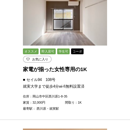
オススメ
即入居可
学生可
コーポ
お気に入り
家電が揃った女性専用の1K
■ セイル94 108号
就実大学まで徒歩4分wi-fi無料設置済
住所：岡山市中区西川原1-8-35
家賃：
32,000
円
間取り：1K
最寄駅： 西川原・就実駅