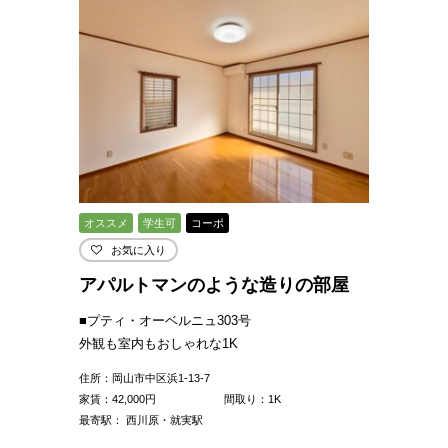
オススメ
学生可
コーポ
お気に入り
アパルトマンのような造りの部屋
■プティ・オーベルニュ303号
外観も室内もおしゃれな1K
住所：岡山市中区浜1-13-7
家賃：
42,000
円
間取り：1K
最寄駅： 西川原・就実駅