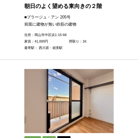
朝日のよく望める東向きの２階
■プラージュ・アン 205号
前面に建物が無い鉄筋の建物
住所：岡山市中区浜1-15-68
家賃：
41,000
円
間取り：1K
最寄駅： 西川原・就実駅