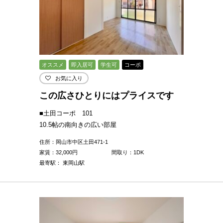
オススメ
即入居可
学生可
コーポ
お気に入り
この広さひとりにはプライスです
■土田コーポ 101
10.5帖の南向きの広い部屋
住所：岡山市中区土田471-1
家賃：
32,000
円
間取り：1DK
最寄駅： 東岡山駅