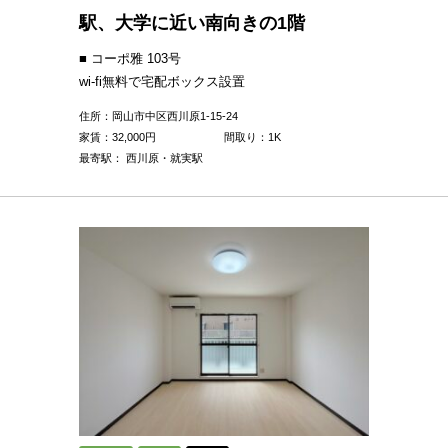
駅、大学に近い南向きの1階
■ コーポ雅 103号
wi-fi無料で宅配ボックス設置
住所：岡山市中区西川原1-15-24
家賃：
32,000
円
間取り：1K
最寄駅： 西川原・就実駅